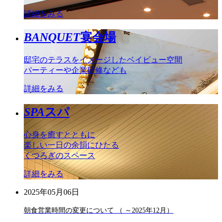
詳細をみる
BANQUET
宴会場
邸宅のテラスをイメージしたベイビュー空間
パーティーや企業研修なども
詳細をみる
SPA
スパ
心身を癒すとともに
楽しい一日の余韻にひたる
くつろぎのスペース
詳細をみる
2025年05月06日
朝食営業時間の変更について （ ～2025年12月）