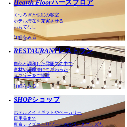
Hearth Floor
ハースフロア
くつろぎと快眠の客室
ホテル滞在を充実させる
おもてなし
詳細をみる
RESTAURANT
レストラン
自然と調和した雰囲気の中で
食材や調理法にこだわった
メニューをご提供
詳細をみる
SHOP
ショップ
ホテルメイドギフトやベーカリー
日用品まで
東京ディズニーリゾート®のパークグッズも