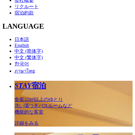
会社概要
リクルート
宿泊約款
LANGUAGE
日本語
English
中文 (简体字)
中文 (繁体字)
한국어
ภาษาไทย
STAY
宿泊
全室32m²以上のゆとり
洗い場つきバスルームなど
機能的な客室
詳細をみる