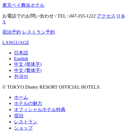
東京ベイ舞浜ホテル
お電話でのお問い合わせ / TEL :
047-355-1222
アクセス
Q &
A
宿泊予約
レストラン予約
LANGUAGE
日本語
English
中文 (简体字)
中文 (繁体字)
한국어
© TOKYO Disney RESORT OFFICIAL HOTELS.
ホーム
ホテルの魅力
オフィシャルホテル特典
宿泊
レストラン
ショップ