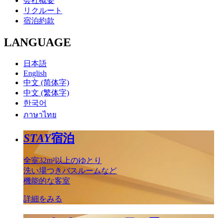
会社概要
リクルート
宿泊約款
LANGUAGE
日本語
English
中文 (简体字)
中文 (繁体字)
한국어
ภาษาไทย
STAY
宿泊
全室32m²以上のゆとり
洗い場つきバスルームなど
機能的な客室
詳細をみる