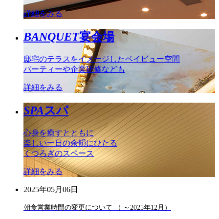
詳細をみる
BANQUET
宴会場
邸宅のテラスをイメージしたベイビュー空間
パーティーや企業研修なども
詳細をみる
SPA
スパ
心身を癒すとともに
楽しい一日の余韻にひたる
くつろぎのスペース
詳細をみる
2025年05月06日
朝食営業時間の変更について （ ～2025年12月）