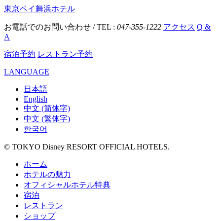
東京ベイ舞浜ホテル
お電話でのお問い合わせ / TEL :
047-355-1222
アクセス
Q &
A
宿泊予約
レストラン予約
LANGUAGE
日本語
English
中文 (简体字)
中文 (繁体字)
한국어
© TOKYO Disney RESORT OFFICIAL HOTELS.
ホーム
ホテルの魅力
オフィシャルホテル特典
宿泊
レストラン
ショップ