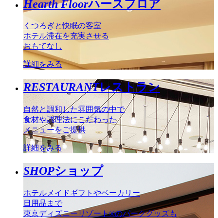
Hearth Floor
ハースフロア
くつろぎと快眠の客室
ホテル滞在を充実させる
おもてなし
詳細をみる
RESTAURANT
レストラン
自然と調和した雰囲気の中で
食材や調理法にこだわった
メニューをご提供
詳細をみる
SHOP
ショップ
ホテルメイドギフトやベーカリー
日用品まで
東京ディズニーリゾート®のパークグッズも