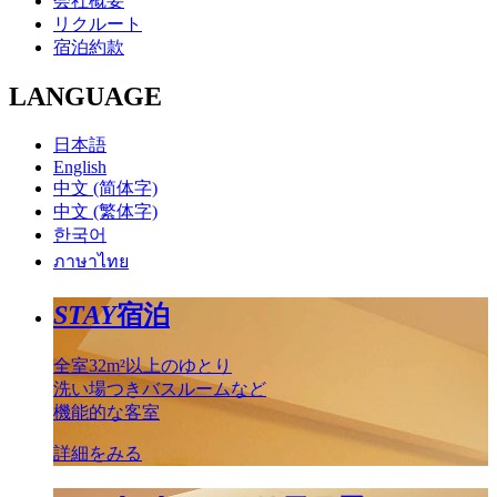
会社概要
リクルート
宿泊約款
LANGUAGE
日本語
English
中文 (简体字)
中文 (繁体字)
한국어
ภาษาไทย
STAY
宿泊
全室32m²以上のゆとり
洗い場つきバスルームなど
機能的な客室
詳細をみる