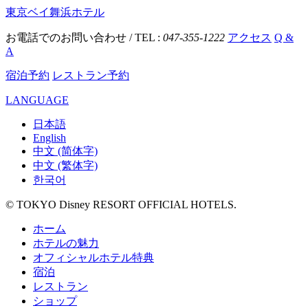
東京ベイ舞浜ホテル
お電話でのお問い合わせ / TEL :
047-355-1222
アクセス
Q &
A
宿泊予約
レストラン予約
LANGUAGE
日本語
English
中文 (简体字)
中文 (繁体字)
한국어
© TOKYO Disney RESORT OFFICIAL HOTELS.
ホーム
ホテルの魅力
オフィシャルホテル特典
宿泊
レストラン
ショップ