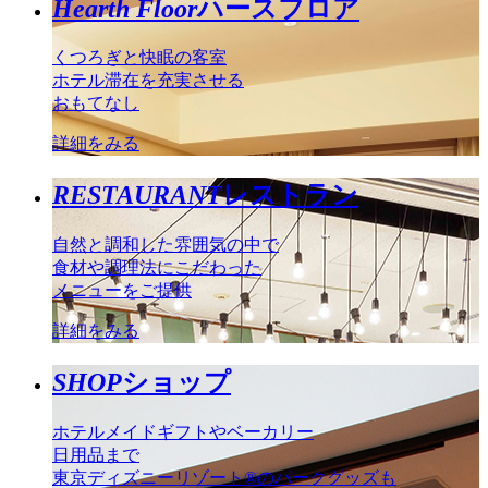
Hearth Floor
ハースフロア
くつろぎと快眠の客室
ホテル滞在を充実させる
おもてなし
詳細をみる
RESTAURANT
レストラン
自然と調和した雰囲気の中で
食材や調理法にこだわった
メニューをご提供
詳細をみる
SHOP
ショップ
ホテルメイドギフトやベーカリー
日用品まで
東京ディズニーリゾート®のパークグッズも