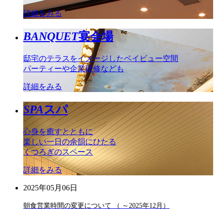
詳細をみる
BANQUET
宴会場
邸宅のテラスをイメージしたベイビュー空間
パーティーや企業研修なども
詳細をみる
SPA
スパ
心身を癒すとともに
楽しい一日の余韻にひたる
くつろぎのスペース
詳細をみる
2025年05月06日
朝食営業時間の変更について （ ～2025年12月）