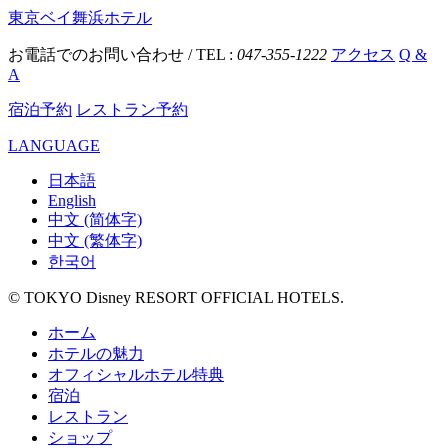
東京ベイ舞浜ホテル
お電話でのお問い合わせ / TEL :
047-355-1222
アクセス
Q &
A
宿泊予約
レストラン予約
LANGUAGE
日本語
English
中文 (简体字)
中文 (繁体字)
한국어
© TOKYO Disney RESORT OFFICIAL HOTELS.
ホーム
ホテルの魅力
オフィシャルホテル特典
宿泊
レストラン
ショップ