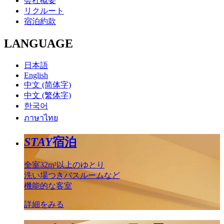
会社概要
リクルート
宿泊約款
LANGUAGE
日本語
English
中文 (简体字)
中文 (繁体字)
한국어
ภาษาไทย
STAY
宿泊
全室32m²以上のゆとり
洗い場つきバスルームなど
機能的な客室
詳細をみる