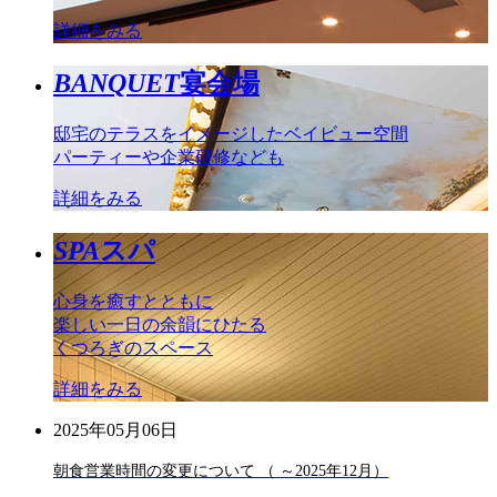
詳細をみる
BANQUET
宴会場
邸宅のテラスをイメージしたベイビュー空間
パーティーや企業研修なども
詳細をみる
SPA
スパ
心身を癒すとともに
楽しい一日の余韻にひたる
くつろぎのスペース
詳細をみる
2025年05月06日
朝食営業時間の変更について （ ～2025年12月）