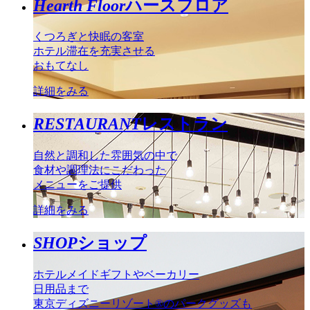
Hearth Floor
ハースフロア
くつろぎと快眠の客室
ホテル滞在を充実させる
おもてなし
詳細をみる
RESTAURANT
レストラン
自然と調和した雰囲気の中で
食材や調理法にこだわった
メニューをご提供
詳細をみる
SHOP
ショップ
ホテルメイドギフトやベーカリー
日用品まで
東京ディズニーリゾート®のパークグッズも