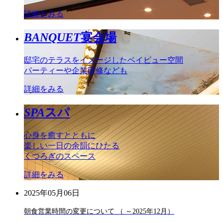
詳細をみる
BANQUET
宴会場
邸宅のテラスをイメージしたベイビュー空間
パーティーや企業研修なども
詳細をみる
SPA
スパ
心身を癒すとともに
楽しい一日の余韻にひたる
くつろぎのスペース
詳細をみる
2025年05月06日
朝食営業時間の変更について （ ～2025年12月）