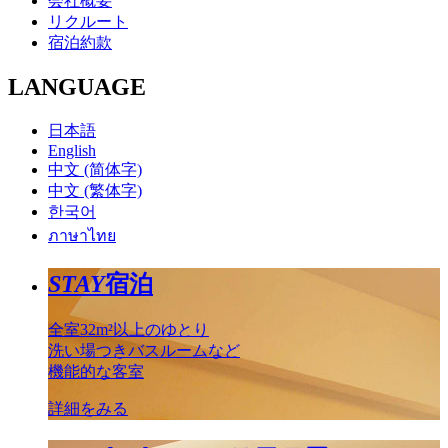
会社概要
リクルート
宿泊約款
LANGUAGE
日本語
English
中文 (简体字)
中文 (繁体字)
한국어
ภาษาไทย
STAY
宿泊
全室32m²以上のゆとり
洗い場つきバスルームなど
機能的な客室
詳細をみる