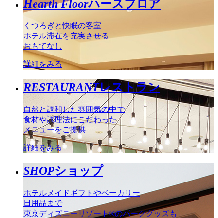
Hearth Floor
ハースフロア
くつろぎと快眠の客室
ホテル滞在を充実させる
おもてなし
詳細をみる
RESTAURANT
レストラン
自然と調和した雰囲気の中で
食材や調理法にこだわった
メニューをご提供
詳細をみる
SHOP
ショップ
ホテルメイドギフトやベーカリー
日用品まで
東京ディズニーリゾート®のパークグッズも