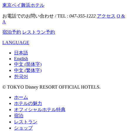
東京ベイ舞浜ホテル
お電話でのお問い合わせ / TEL :
047-355-1222
アクセス
Q &
A
宿泊予約
レストラン予約
LANGUAGE
日本語
English
中文 (简体字)
中文 (繁体字)
한국어
© TOKYO Disney RESORT OFFICIAL HOTELS.
ホーム
ホテルの魅力
オフィシャルホテル特典
宿泊
レストラン
ショップ