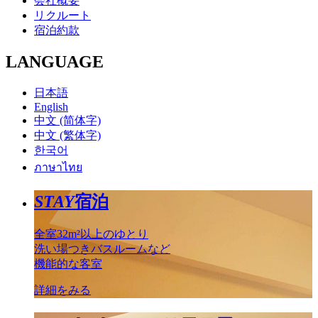
会社概要
リクルート
宿泊約款
LANGUAGE
日本語
English
中文 (简体字)
中文 (繁体字)
한국어
ภาษาไทย
STAY
宿泊
全室32m²以上のゆとり
洗い場つきバスルームなど
機能的な客室
詳細をみる