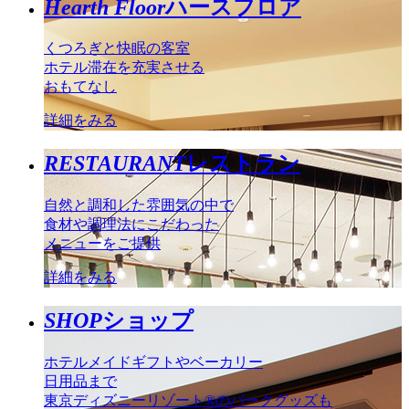
Hearth Floor
ハースフロア
くつろぎと快眠の客室
ホテル滞在を充実させる
おもてなし
詳細をみる
RESTAURANT
レストラン
自然と調和した雰囲気の中で
食材や調理法にこだわった
メニューをご提供
詳細をみる
SHOP
ショップ
ホテルメイドギフトやベーカリー
日用品まで
東京ディズニーリゾート®のパークグッズも