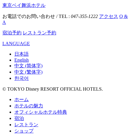
東京ベイ舞浜ホテル
お電話でのお問い合わせ / TEL :
047-355-1222
アクセス
Q &
A
宿泊予約
レストラン予約
LANGUAGE
日本語
English
中文 (简体字)
中文 (繁体字)
한국어
© TOKYO Disney RESORT OFFICIAL HOTELS.
ホーム
ホテルの魅力
オフィシャルホテル特典
宿泊
レストラン
ショップ