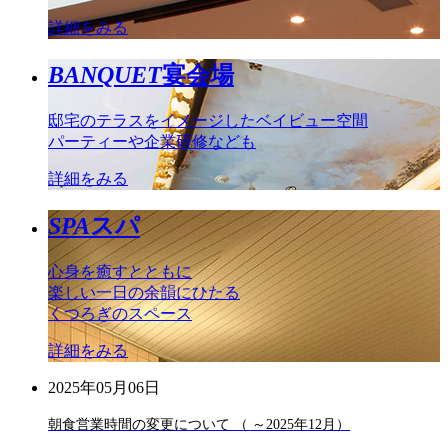
詳細をみる
BANQUET
宴会場
邸宅のテラスをイメージしたベイビュー空間
パーティーや企業研修なども
詳細をみる
SPA
スパ
心身を癒すとともに
楽しい一日の余韻にひたる
くつろぎのスペース
詳細をみる
2025年05月06日
朝食営業時間の変更について （ ～2025年12月）