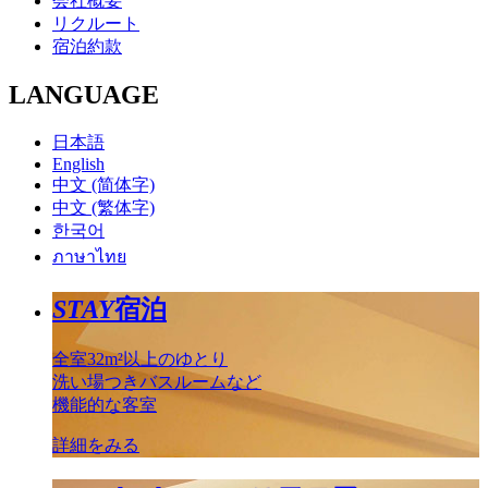
会社概要
リクルート
宿泊約款
LANGUAGE
日本語
English
中文 (简体字)
中文 (繁体字)
한국어
ภาษาไทย
STAY
宿泊
全室32m²以上のゆとり
洗い場つきバスルームなど
機能的な客室
詳細をみる