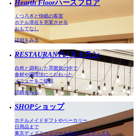
Hearth Floor
ハースフロア
くつろぎと快眠の客室
ホテル滞在を充実させる
おもてなし
詳細をみる
RESTAURANT
レストラン
自然と調和した雰囲気の中で
食材や調理法にこだわった
メニューをご提供
詳細をみる
SHOP
ショップ
ホテルメイドギフトやベーカリー
日用品まで
東京ディズニーリゾート®のパークグッズも