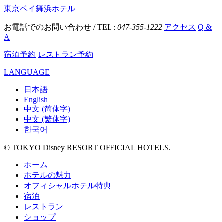
東京ベイ舞浜ホテル
お電話でのお問い合わせ / TEL :
047-355-1222
アクセス
Q &
A
宿泊予約
レストラン予約
LANGUAGE
日本語
English
中文 (简体字)
中文 (繁体字)
한국어
© TOKYO Disney RESORT OFFICIAL HOTELS.
ホーム
ホテルの魅力
オフィシャルホテル特典
宿泊
レストラン
ショップ