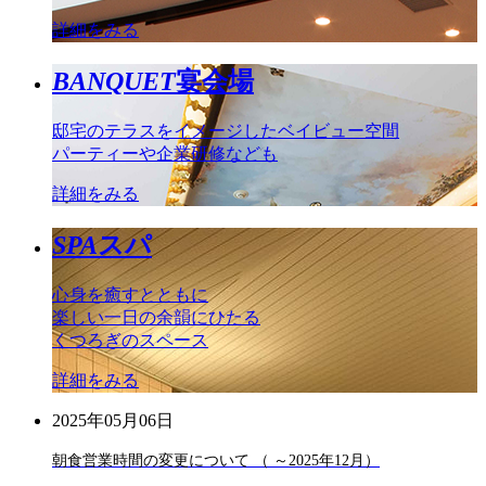
詳細をみる
BANQUET
宴会場
邸宅のテラスをイメージしたベイビュー空間
パーティーや企業研修なども
詳細をみる
SPA
スパ
心身を癒すとともに
楽しい一日の余韻にひたる
くつろぎのスペース
詳細をみる
2025年05月06日
朝食営業時間の変更について （ ～2025年12月）