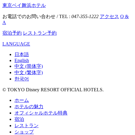
東京ベイ舞浜ホテル
お電話でのお問い合わせ / TEL :
047-355-1222
アクセス
Q &
A
宿泊予約
レストラン予約
LANGUAGE
日本語
English
中文 (简体字)
中文 (繁体字)
한국어
© TOKYO Disney RESORT OFFICIAL HOTELS.
ホーム
ホテルの魅力
オフィシャルホテル特典
宿泊
レストラン
ショップ