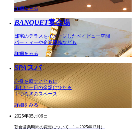
詳細をみる
BANQUET
宴会場
邸宅のテラスをイメージしたベイビュー空間
パーティーや企業研修なども
詳細をみる
SPA
スパ
心身を癒すとともに
楽しい一日の余韻にひたる
くつろぎのスペース
詳細をみる
2025年05月06日
朝食営業時間の変更について （ ～2025年12月）