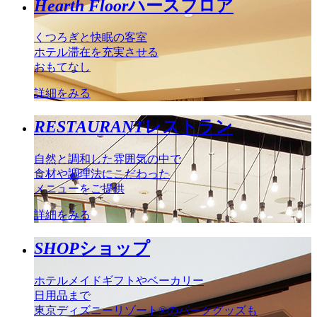
Hearth Floor
ハースフロア
くつろぎと快眠の客室
ホテル滞在を充実させる
おもてなし
詳細をみる
RESTAURANT
レストラン
自然と調和した雰囲気の中で
食材や調理法にこだわった
メニューをご提供
詳細をみる
SHOP
ショップ
ホテルメイドギフトやベーカリー
日用品まで
東京ディズニーリゾート®のパークグッズも