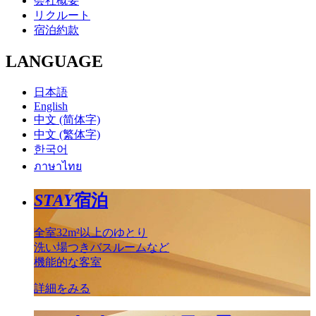
会社概要
リクルート
宿泊約款
LANGUAGE
日本語
English
中文 (简体字)
中文 (繁体字)
한국어
ภาษาไทย
STAY
宿泊
全室32m²以上のゆとり
洗い場つきバスルームなど
機能的な客室
詳細をみる