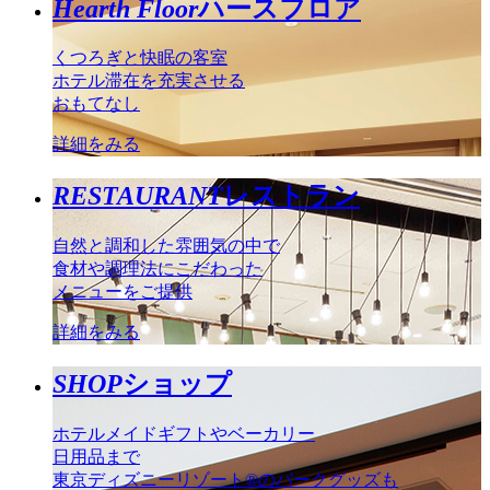
Hearth Floor
ハースフロア
くつろぎと快眠の客室
ホテル滞在を充実させる
おもてなし
詳細をみる
RESTAURANT
レストラン
自然と調和した雰囲気の中で
食材や調理法にこだわった
メニューをご提供
詳細をみる
SHOP
ショップ
ホテルメイドギフトやベーカリー
日用品まで
東京ディズニーリゾート®のパークグッズも