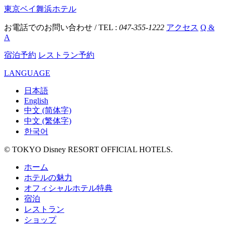
東京ベイ舞浜ホテル
お電話でのお問い合わせ / TEL :
047-355-1222
アクセス
Q &
A
宿泊予約
レストラン予約
LANGUAGE
日本語
English
中文 (简体字)
中文 (繁体字)
한국어
© TOKYO Disney RESORT OFFICIAL HOTELS.
ホーム
ホテルの魅力
オフィシャルホテル特典
宿泊
レストラン
ショップ