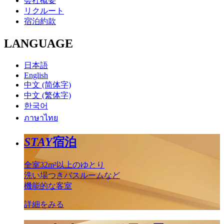
会社概要
リクルート
宿泊約款
LANGUAGE
日本語
English
中文 (简体字)
中文 (繁体字)
한국어
ภาษาไทย
STAY
宿泊
全室32m²以上のゆとり
洗い場つきバスルームなど
機能的な客室
詳細をみる