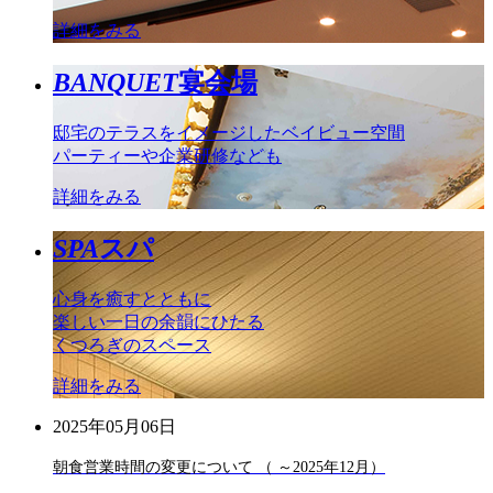
詳細をみる
BANQUET
宴会場
邸宅のテラスをイメージしたベイビュー空間
パーティーや企業研修なども
詳細をみる
SPA
スパ
心身を癒すとともに
楽しい一日の余韻にひたる
くつろぎのスペース
詳細をみる
2025年05月06日
朝食営業時間の変更について （ ～2025年12月）