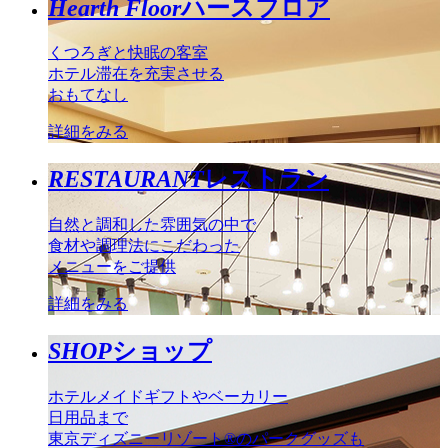
Hearth Floor
ハースフロア
くつろぎと快眠の客室
ホテル滞在を充実させる
おもてなし
詳細をみる
RESTAURANT
レストラン
自然と調和した雰囲気の中で
食材や調理法にこだわった
メニューをご提供
詳細をみる
SHOP
ショップ
ホテルメイドギフトやベーカリー
日用品まで
東京ディズニーリゾート®のパークグッズも