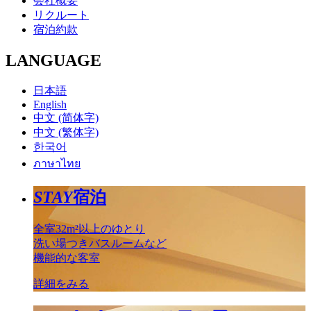
会社概要
リクルート
宿泊約款
LANGUAGE
日本語
English
中文 (简体字)
中文 (繁体字)
한국어
ภาษาไทย
STAY
宿泊
全室32m²以上のゆとり
洗い場つきバスルームなど
機能的な客室
詳細をみる