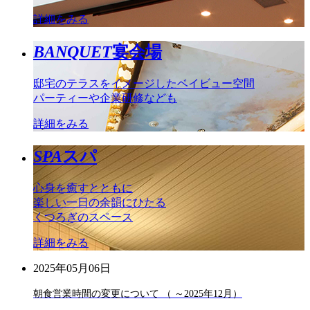
詳細をみる
BANQUET
宴会場
邸宅のテラスをイメージしたベイビュー空間
パーティーや企業研修なども
詳細をみる
SPA
スパ
心身を癒すとともに
楽しい一日の余韻にひたる
くつろぎのスペース
詳細をみる
2025年05月06日
朝食営業時間の変更について （ ～2025年12月）