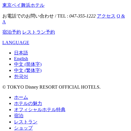
東京ベイ舞浜ホテル
お電話でのお問い合わせ / TEL :
047-355-1222
アクセス
Q &
A
宿泊予約
レストラン予約
LANGUAGE
日本語
English
中文 (简体字)
中文 (繁体字)
한국어
© TOKYO Disney RESORT OFFICIAL HOTELS.
ホーム
ホテルの魅力
オフィシャルホテル特典
宿泊
レストラン
ショップ