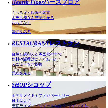
Hearth Floor
ハースフロア
くつろぎと快眠の客室
ホテル滞在を充実させる
おもてなし
詳細をみる
RESTAURANT
レストラン
自然と調和した雰囲気の中で
食材や調理法にこだわった
メニューをご提供
詳細をみる
SHOP
ショップ
ホテルメイドギフトやベーカリー
日用品まで
東京ディズニーリゾート®のパークグッズも