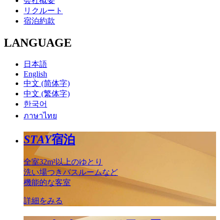
会社概要
リクルート
宿泊約款
LANGUAGE
日本語
English
中文 (简体字)
中文 (繁体字)
한국어
ภาษาไทย
STAY
宿泊
全室32m²以上のゆとり
洗い場つきバスルームなど
機能的な客室
詳細をみる