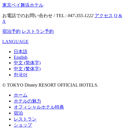
東京ベイ舞浜ホテル
お電話でのお問い合わせ / TEL :
047-355-1222
アクセス
Q &
A
宿泊予約
レストラン予約
LANGUAGE
日本語
English
中文 (简体字)
中文 (繁体字)
한국어
© TOKYO Disney RESORT OFFICIAL HOTELS.
ホーム
ホテルの魅力
オフィシャルホテル特典
宿泊
レストラン
ショップ