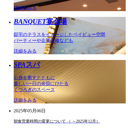
詳細をみる
BANQUET
宴会場
邸宅のテラスをイメージしたベイビュー空間
パーティーや企業研修なども
詳細をみる
SPA
スパ
心身を癒すとともに
楽しい一日の余韻にひたる
くつろぎのスペース
詳細をみる
2025年05月06日
朝食営業時間の変更について （ ～2025年12月）