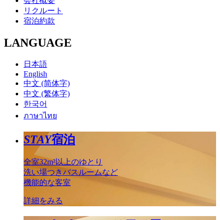
会社概要
リクルート
宿泊約款
LANGUAGE
日本語
English
中文 (简体字)
中文 (繁体字)
한국어
ภาษาไทย
STAY
宿泊
全室32m²以上のゆとり
洗い場つきバスルームなど
機能的な客室
詳細をみる