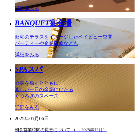
詳細をみる
BANQUET
宴会場
邸宅のテラスをイメージしたベイビュー空間
パーティーや企業研修なども
詳細をみる
SPA
スパ
心身を癒すとともに
楽しい一日の余韻にひたる
くつろぎのスペース
詳細をみる
2025年05月06日
朝食営業時間の変更について （ ～2025年12月）