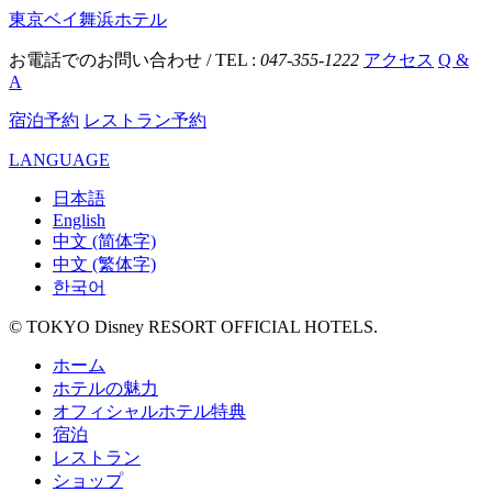
東京ベイ舞浜ホテル
お電話でのお問い合わせ / TEL :
047-355-1222
アクセス
Q &
A
宿泊予約
レストラン予約
LANGUAGE
日本語
English
中文 (简体字)
中文 (繁体字)
한국어
© TOKYO Disney RESORT OFFICIAL HOTELS.
ホーム
ホテルの魅力
オフィシャルホテル特典
宿泊
レストラン
ショップ