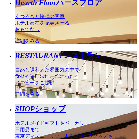
Hearth Floor
ハースフロア
くつろぎと快眠の客室
ホテル滞在を充実させる
おもてなし
詳細をみる
RESTAURANT
レストラン
自然と調和した雰囲気の中で
食材や調理法にこだわった
メニューをご提供
詳細をみる
SHOP
ショップ
ホテルメイドギフトやベーカリー
日用品まで
東京ディズニーリゾート®のパークグッズも