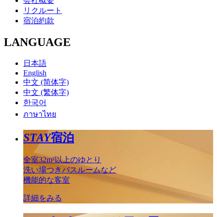
会社概要
リクルート
宿泊約款
LANGUAGE
日本語
English
中文 (简体字)
中文 (繁体字)
한국어
ภาษาไทย
STAY
宿泊
全室32m²以上のゆとり
洗い場つきバスルームなど
機能的な客室
詳細をみる