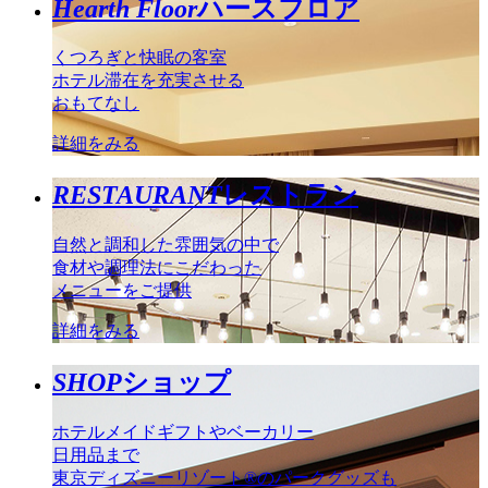
Hearth Floor
ハースフロア
くつろぎと快眠の客室
ホテル滞在を充実させる
おもてなし
詳細をみる
RESTAURANT
レストラン
自然と調和した雰囲気の中で
食材や調理法にこだわった
メニューをご提供
詳細をみる
SHOP
ショップ
ホテルメイドギフトやベーカリー
日用品まで
東京ディズニーリゾート®のパークグッズも