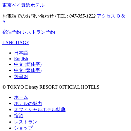
東京ベイ舞浜ホテル
お電話でのお問い合わせ / TEL :
047-355-1222
アクセス
Q &
A
宿泊予約
レストラン予約
LANGUAGE
日本語
English
中文 (简体字)
中文 (繁体字)
한국어
© TOKYO Disney RESORT OFFICIAL HOTELS.
ホーム
ホテルの魅力
オフィシャルホテル特典
宿泊
レストラン
ショップ