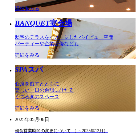
詳細をみる
BANQUET
宴会場
邸宅のテラスをイメージしたベイビュー空間
パーティーや企業研修なども
詳細をみる
SPA
スパ
心身を癒すとともに
楽しい一日の余韻にひたる
くつろぎのスペース
詳細をみる
2025年05月06日
朝食営業時間の変更について （ ～2025年12月）