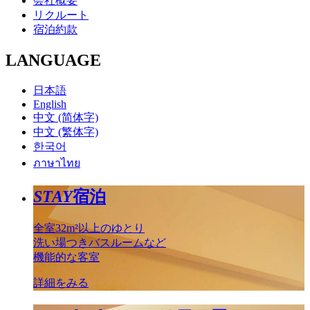
会社概要
リクルート
宿泊約款
LANGUAGE
日本語
English
中文 (简体字)
中文 (繁体字)
한국어
ภาษาไทย
STAY
宿泊
全室32m²以上のゆとり
洗い場つきバスルームなど
機能的な客室
詳細をみる