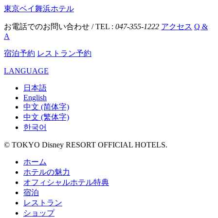
東京ベイ舞浜ホテル
お電話でのお問い合わせ / TEL :
047-355-1222
アクセス
Q &
A
宿泊予約
レストラン予約
LANGUAGE
日本語
English
中文 (简体字)
中文 (繁体字)
한국어
© TOKYO Disney RESORT OFFICIAL HOTELS.
ホーム
ホテルの魅力
オフィシャルホテル特典
宿泊
レストラン
ショップ