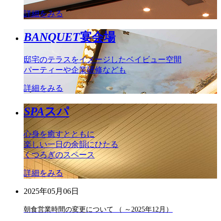
詳細をみる
BANQUET
宴会場
邸宅のテラスをイメージしたベイビュー空間
パーティーや企業研修なども
詳細をみる
SPA
スパ
心身を癒すとともに
楽しい一日の余韻にひたる
くつろぎのスペース
詳細をみる
2025年05月06日
朝食営業時間の変更について （ ～2025年12月）