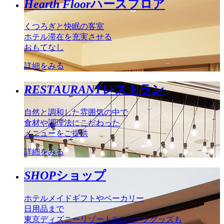
Hearth Floor
ハースフロア
くつろぎと快眠の客室
ホテル滞在を充実させる
おもてなし
詳細をみる
RESTAURANT
レストラン
自然と調和した雰囲気の中で
食材や調理法にこだわった
メニューをご提供
詳細をみる
SHOP
ショップ
ホテルメイドギフトやベーカリー
日用品まで
東京ディズニーリゾート®のパークグッズも