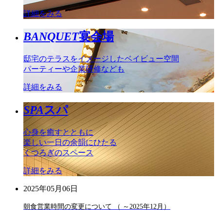
詳細をみる
BANQUET
宴会場
邸宅のテラスをイメージしたベイビュー空間
パーティーや企業研修なども
詳細をみる
SPA
スパ
心身を癒すとともに
楽しい一日の余韻にひたる
くつろぎのスペース
詳細をみる
2025年05月06日
朝食営業時間の変更について （ ～2025年12月）