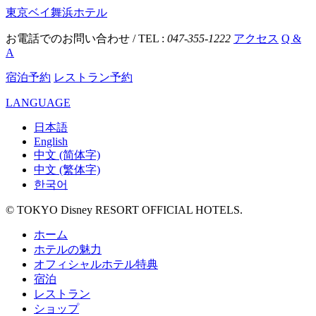
東京ベイ舞浜ホテル
お電話でのお問い合わせ / TEL :
047-355-1222
アクセス
Q &
A
宿泊予約
レストラン予約
LANGUAGE
日本語
English
中文 (简体字)
中文 (繁体字)
한국어
© TOKYO Disney RESORT OFFICIAL HOTELS.
ホーム
ホテルの魅力
オフィシャルホテル特典
宿泊
レストラン
ショップ