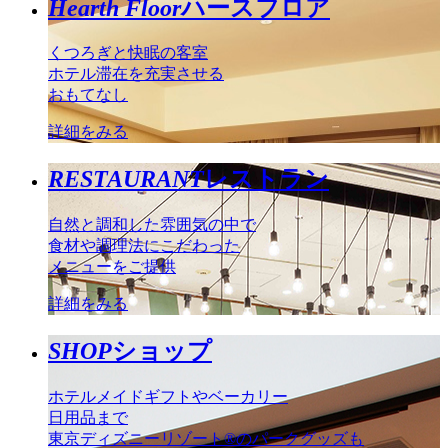
Hearth Floor
ハースフロア
くつろぎと快眠の客室
ホテル滞在を充実させる
おもてなし
詳細をみる
RESTAURANT
レストラン
自然と調和した雰囲気の中で
食材や調理法にこだわった
メニューをご提供
詳細をみる
SHOP
ショップ
ホテルメイドギフトやベーカリー
日用品まで
東京ディズニーリゾート®のパークグッズも