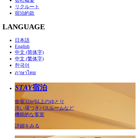
会社概要
リクルート
宿泊約款
LANGUAGE
日本語
English
中文 (简体字)
中文 (繁体字)
한국어
ภาษาไทย
STAY
宿泊
全室32m²以上のゆとり
洗い場つきバスルームなど
機能的な客室
詳細をみる