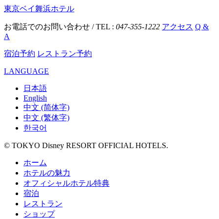
東京ベイ舞浜ホテル
お電話でのお問い合わせ / TEL :
047-355-1222
アクセス
Q &
A
宿泊予約
レストラン予約
LANGUAGE
日本語
English
中文 (简体字)
中文 (繁体字)
한국어
© TOKYO Disney RESORT OFFICIAL HOTELS.
ホーム
ホテルの魅力
オフィシャルホテル特典
宿泊
レストラン
ショップ