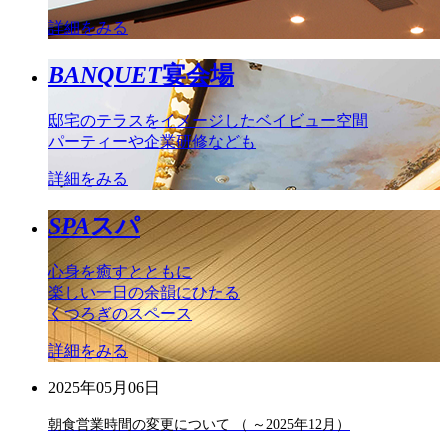
詳細をみる
BANQUET
宴会場
邸宅のテラスをイメージしたベイビュー空間
パーティーや企業研修なども
詳細をみる
SPA
スパ
心身を癒すとともに
楽しい一日の余韻にひたる
くつろぎのスペース
詳細をみる
2025年05月06日
朝食営業時間の変更について （ ～2025年12月）