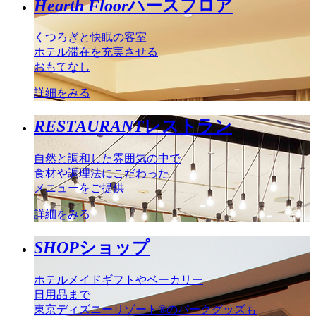
Hearth Floor
ハースフロア
くつろぎと快眠の客室
ホテル滞在を充実させる
おもてなし
詳細をみる
RESTAURANT
レストラン
自然と調和した雰囲気の中で
食材や調理法にこだわった
メニューをご提供
詳細をみる
SHOP
ショップ
ホテルメイドギフトやベーカリー
日用品まで
東京ディズニーリゾート®のパークグッズも