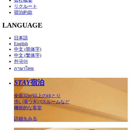
会社概要
リクルート
宿泊約款
LANGUAGE
日本語
English
中文 (简体字)
中文 (繁体字)
한국어
ภาษาไทย
STAY
宿泊
全室32m²以上のゆとり
洗い場つきバスルームなど
機能的な客室
詳細をみる