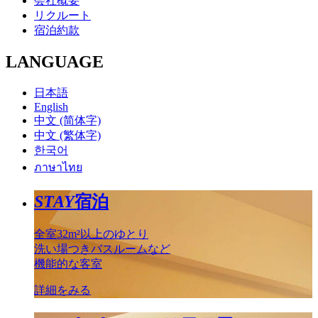
会社概要
リクルート
宿泊約款
LANGUAGE
日本語
English
中文 (简体字)
中文 (繁体字)
한국어
ภาษาไทย
STAY
宿泊
全室32m²以上のゆとり
洗い場つきバスルームなど
機能的な客室
詳細をみる