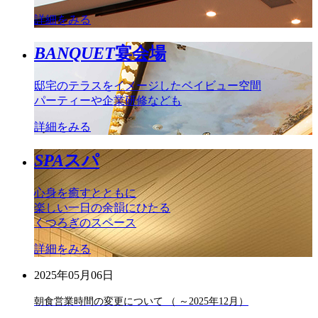
詳細をみる
BANQUET
宴会場
邸宅のテラスをイメージしたベイビュー空間
パーティーや企業研修なども
詳細をみる
SPA
スパ
心身を癒すとともに
楽しい一日の余韻にひたる
くつろぎのスペース
詳細をみる
2025年05月06日
朝食営業時間の変更について （ ～2025年12月）