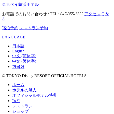
東京ベイ舞浜ホテル
お電話でのお問い合わせ / TEL :
047-355-1222
アクセス
Q &
A
宿泊予約
レストラン予約
LANGUAGE
日本語
English
中文 (简体字)
中文 (繁体字)
한국어
© TOKYO Disney RESORT OFFICIAL HOTELS.
ホーム
ホテルの魅力
オフィシャルホテル特典
宿泊
レストラン
ショップ