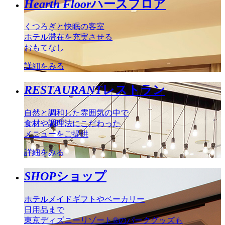
Hearth Floor
ハースフロア
くつろぎと快眠の客室
ホテル滞在を充実させる
おもてなし
詳細をみる
RESTAURANT
レストラン
自然と調和した雰囲気の中で
食材や調理法にこだわった
メニューをご提供
詳細をみる
SHOP
ショップ
ホテルメイドギフトやベーカリー
日用品まで
東京ディズニーリゾート®のパークグッズも