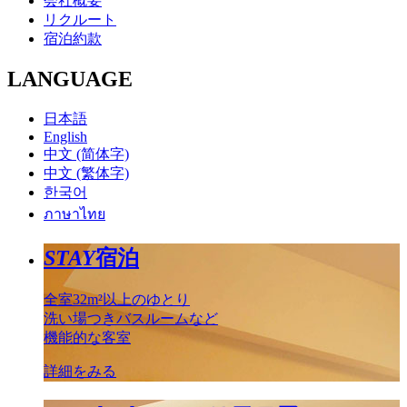
会社概要
リクルート
宿泊約款
LANGUAGE
日本語
English
中文 (简体字)
中文 (繁体字)
한국어
ภาษาไทย
STAY
宿泊
全室32m²以上のゆとり
洗い場つきバスルームなど
機能的な客室
詳細をみる