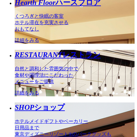
Hearth Floor
ハースフロア
くつろぎと快眠の客室
ホテル滞在を充実させる
おもてなし
詳細をみる
RESTAURANT
レストラン
自然と調和した雰囲気の中で
食材や調理法にこだわった
メニューをご提供
詳細をみる
SHOP
ショップ
ホテルメイドギフトやベーカリー
日用品まで
東京ディズニーリゾート®のパークグッズも