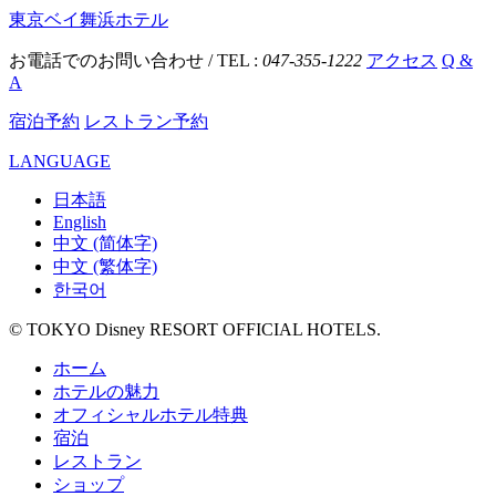
東京ベイ舞浜ホテル
お電話でのお問い合わせ / TEL :
047-355-1222
アクセス
Q &
A
宿泊予約
レストラン予約
LANGUAGE
日本語
English
中文 (简体字)
中文 (繁体字)
한국어
© TOKYO Disney RESORT OFFICIAL HOTELS.
ホーム
ホテルの魅力
オフィシャルホテル特典
宿泊
レストラン
ショップ