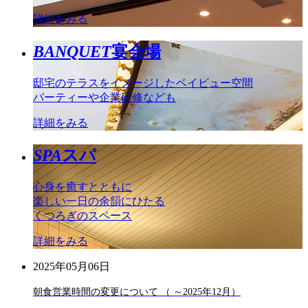
詳細をみる
BANQUET
宴会場
邸宅のテラスをイメージしたベイビュー空間
パーティーや企業研修なども
詳細をみる
SPA
スパ
心身を癒すとともに
楽しい一日の余韻にひたる
くつろぎのスペース
詳細をみる
2025年05月06日
朝食営業時間の変更について （ ～2025年12月）