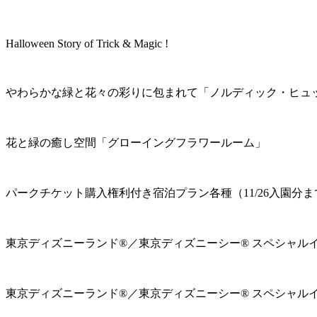
Halloween Story of Trick & Magic !
やわらかな緑と花々の彩りに包まれて「ノルディック・ヒュ
花と緑の癒し空間「グローイングフラワールーム」
パークチケット購入権利付き宿泊プラン各種（11/26入園分ま
東京ディズニーランド®／東京ディズニーシー® スペシャル
東京ディズニーランド®／東京ディズニーシー® スペシャル