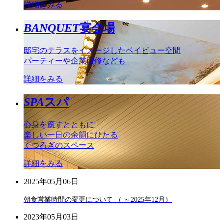
詳細をみる
BANQUET
宴会場
邸宅のテラスをイメージしたベイビュー空間
パーティーや企業研修なども
詳細をみる
SPA
スパ
心身を癒すとともに
楽しい一日の余韻にひたる
くつろぎのスペース
詳細をみる
2025年05月06日
朝食営業時間の変更について （ ～2025年12月）
2023年05月03日