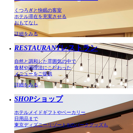
くつろぎと快眠の客室
ホテル滞在を充実させる
おもてなし
詳細をみる
RESTAURANT
レストラン
自然と調和した雰囲気の中で
食材や調理法にこだわった
メニューをご提供
詳細をみる
SHOP
ショップ
ホテルメイドギフトやベーカリー
日用品まで
東京ディズニーリゾート®のパークグッズも