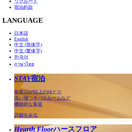
リクルート
宿泊約款
LANGUAGE
日本語
English
中文 (简体字)
中文 (繁体字)
한국어
ภาษาไทย
STAY
宿泊
全室32m²以上のゆとり
洗い場つきバスルームなど
機能的な客室
詳細をみる
Hearth Floor
ハースフロア