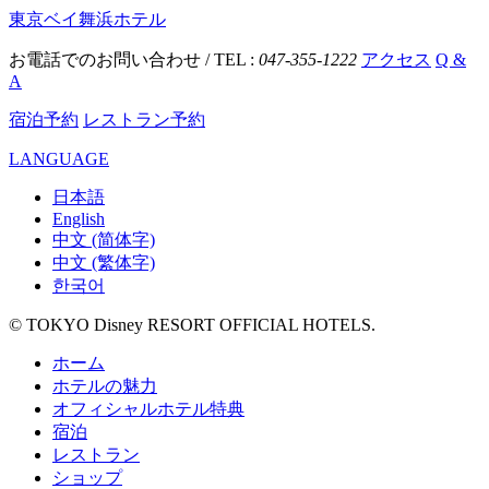
東京ベイ舞浜ホテル
お電話でのお問い合わせ / TEL :
047-355-1222
アクセス
Q &
A
宿泊予約
レストラン予約
LANGUAGE
日本語
English
中文 (简体字)
中文 (繁体字)
한국어
© TOKYO Disney RESORT OFFICIAL HOTELS.
ホーム
ホテルの魅力
オフィシャルホテル特典
宿泊
レストラン
ショップ