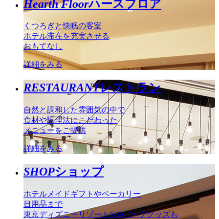
Hearth Floor
ハースフロア
くつろぎと快眠の客室
ホテル滞在を充実させる
おもてなし
詳細をみる
RESTAURANT
レストラン
自然と調和した雰囲気の中で
食材や調理法にこだわった
メニューをご提供
詳細をみる
SHOP
ショップ
ホテルメイドギフトやベーカリー
日用品まで
東京ディズニーリゾート®のパークグッズも