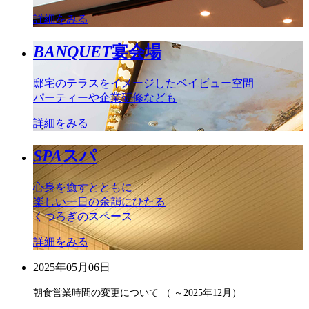
詳細をみる
BANQUET
宴会場
邸宅のテラスをイメージしたベイビュー空間
パーティーや企業研修なども
詳細をみる
SPA
スパ
心身を癒すとともに
楽しい一日の余韻にひたる
くつろぎのスペース
詳細をみる
2025年05月06日
朝食営業時間の変更について （ ～2025年12月）