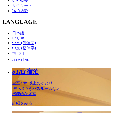
会社概要
リクルート
宿泊約款
LANGUAGE
日本語
English
中文 (简体字)
中文 (繁体字)
한국어
ภาษาไทย
STAY
宿泊
全室32m²以上のゆとり
洗い場つきバスルームなど
機能的な客室
詳細をみる