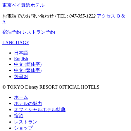
東京ベイ舞浜ホテル
お電話でのお問い合わせ / TEL :
047-355-1222
アクセス
Q &
A
宿泊予約
レストラン予約
LANGUAGE
日本語
English
中文 (简体字)
中文 (繁体字)
한국어
© TOKYO Disney RESORT OFFICIAL HOTELS.
ホーム
ホテルの魅力
オフィシャルホテル特典
宿泊
レストラン
ショップ