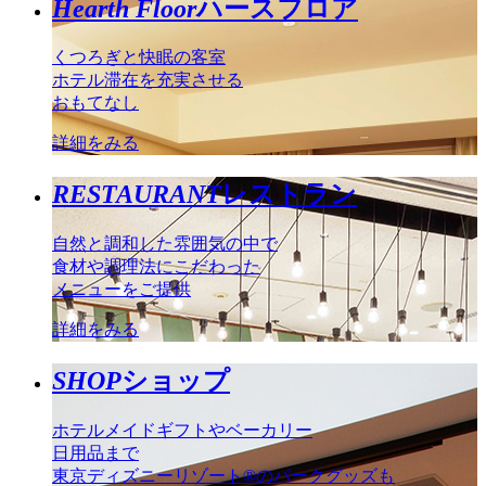
Hearth Floor
ハースフロア
くつろぎと快眠の客室
ホテル滞在を充実させる
おもてなし
詳細をみる
RESTAURANT
レストラン
自然と調和した雰囲気の中で
食材や調理法にこだわった
メニューをご提供
詳細をみる
SHOP
ショップ
ホテルメイドギフトやベーカリー
日用品まで
東京ディズニーリゾート®のパークグッズも