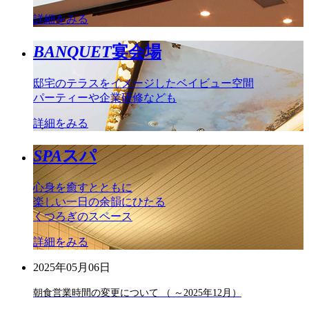
詳細をみる
BANQUET
宴会場
邸宅のテラスをイメージしたベイビュー空間
パーティーや企業研修なども
詳細をみる
SPA
スパ
心身を癒すとともに
楽しい一日の余韻にひたる
くつろぎのスペース
詳細をみる
2025年05月06日
朝食営業時間の変更について （ ～2025年12月）