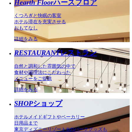
Hearth Floor
ハースフロア
くつろぎと快眠の客室
ホテル滞在を充実させる
おもてなし
詳細をみる
RESTAURANT
レストラン
自然と調和した雰囲気の中で
食材や調理法にこだわった
メニューをご提供
詳細をみる
SHOP
ショップ
ホテルメイドギフトやベーカリー
日用品まで
東京ディズニーリゾート®のパークグッズも