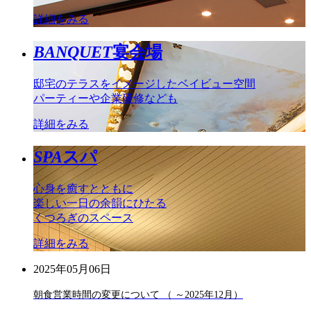
詳細をみる
BANQUET
宴会場
邸宅のテラスをイメージしたベイビュー空間
パーティーや企業研修なども
詳細をみる
SPA
スパ
心身を癒すとともに
楽しい一日の余韻にひたる
くつろぎのスペース
詳細をみる
2025年05月06日
朝食営業時間の変更について （ ～2025年12月）