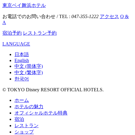
東京ベイ舞浜ホテル
お電話でのお問い合わせ / TEL :
047-355-1222
アクセス
Q &
A
宿泊予約
レストラン予約
LANGUAGE
日本語
English
中文 (简体字)
中文 (繁体字)
한국어
© TOKYO Disney RESORT OFFICIAL HOTELS.
ホーム
ホテルの魅力
オフィシャルホテル特典
宿泊
レストラン
ショップ