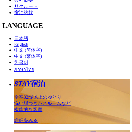
会社概要
リクルート
宿泊約款
LANGUAGE
日本語
English
中文 (简体字)
中文 (繁体字)
한국어
ภาษาไทย
STAY
宿泊
全室32m²以上のゆとり
洗い場つきバスルームなど
機能的な客室
詳細をみる