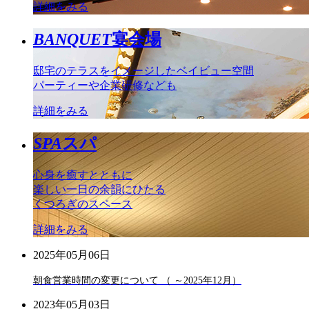
詳細をみる
BANQUET
宴会場
邸宅のテラスをイメージしたベイビュー空間
パーティーや企業研修なども
詳細をみる
SPA
スパ
心身を癒すとともに
楽しい一日の余韻にひたる
くつろぎのスペース
詳細をみる
2025年05月06日
朝食営業時間の変更について （ ～2025年12月）
2023年05月03日