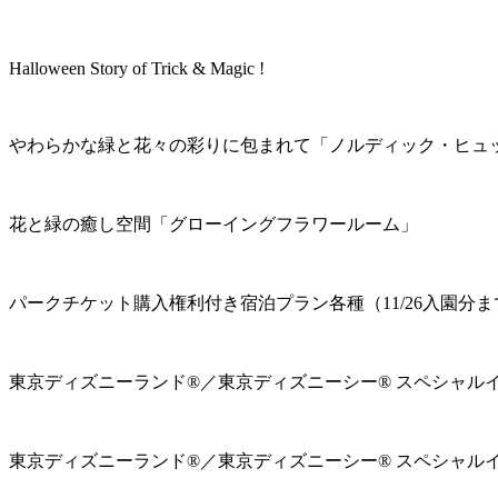
Halloween Story of Trick & Magic !
やわらかな緑と花々の彩りに包まれて「ノルディック・ヒュ
花と緑の癒し空間「グローイングフラワールーム」
パークチケット購入権利付き宿泊プラン各種（11/26入園分ま
東京ディズニーランド®／東京ディズニーシー® スペシャル
東京ディズニーランド®／東京ディズニーシー® スペシャル