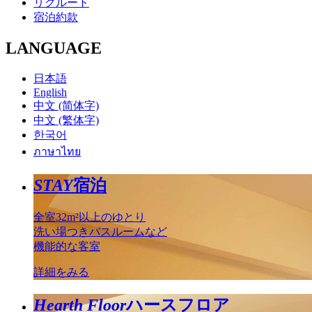
リクルート
宿泊約款
LANGUAGE
日本語
English
中文 (简体字)
中文 (繁体字)
한국어
ภาษาไทย
STAY
宿泊
全室32m²以上のゆとり
洗い場つきバスルームなど
機能的な客室
詳細をみる
Hearth Floor
ハースフロア