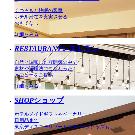
くつろぎと快眠の客室
ホテル滞在を充実させる
おもてなし
詳細をみる
RESTAURANT
レストラン
自然と調和した雰囲気の中で
食材や調理法にこだわった
メニューをご提供
詳細をみる
SHOP
ショップ
ホテルメイドギフトやベーカリー
日用品まで
東京ディズニーリゾート®のパークグッズも