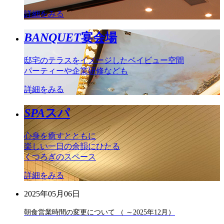
詳細をみる
BANQUET
宴会場
邸宅のテラスをイメージしたベイビュー空間
パーティーや企業研修なども
詳細をみる
SPA
スパ
心身を癒すとともに
楽しい一日の余韻にひたる
くつろぎのスペース
詳細をみる
2025年05月06日
朝食営業時間の変更について （ ～2025年12月）