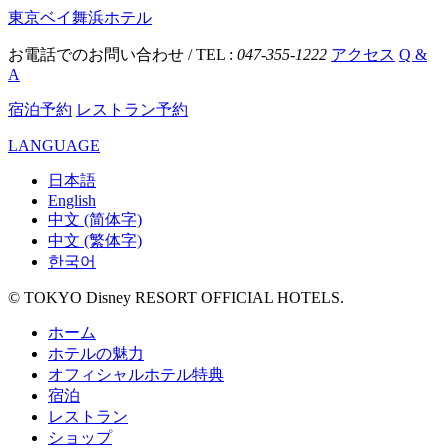
東京ベイ舞浜ホテル
お電話でのお問い合わせ / TEL :
047-355-1222
アクセス
Q &
A
宿泊予約
レストラン予約
LANGUAGE
日本語
English
中文 (简体字)
中文 (繁体字)
한국어
© TOKYO Disney RESORT OFFICIAL HOTELS.
ホーム
ホテルの魅力
オフィシャルホテル特典
宿泊
レストラン
ショップ