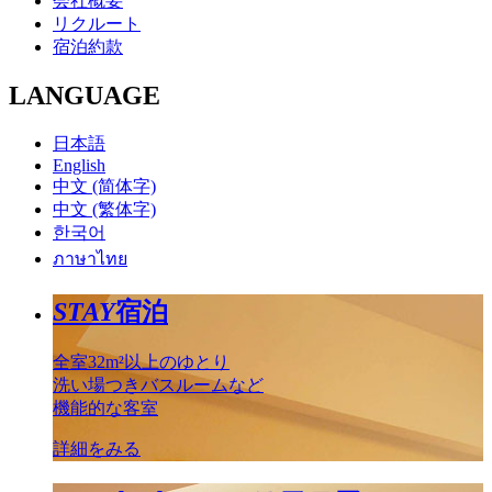
会社概要
リクルート
宿泊約款
LANGUAGE
日本語
English
中文 (简体字)
中文 (繁体字)
한국어
ภาษาไทย
STAY
宿泊
全室32m²以上のゆとり
洗い場つきバスルームなど
機能的な客室
詳細をみる