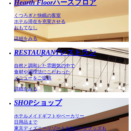
Hearth Floor
ハースフロア
くつろぎと快眠の客室
ホテル滞在を充実させる
おもてなし
詳細をみる
RESTAURANT
レストラン
自然と調和した雰囲気の中で
食材や調理法にこだわった
メニューをご提供
詳細をみる
SHOP
ショップ
ホテルメイドギフトやベーカリー
日用品まで
東京ディズニーリゾート®のパークグッズも