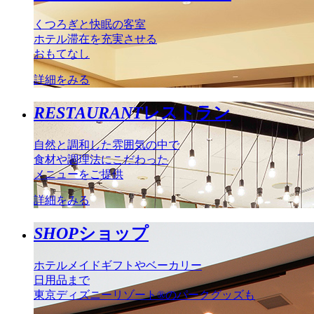
くつろぎと快眠の客室
ホテル滞在を充実させる
おもてなし
詳細をみる
RESTAURANT
レストラン
自然と調和した雰囲気の中で
食材や調理法にこだわった
メニューをご提供
詳細をみる
SHOP
ショップ
ホテルメイドギフトやベーカリー
日用品まで
東京ディズニーリゾート®のパークグッズも