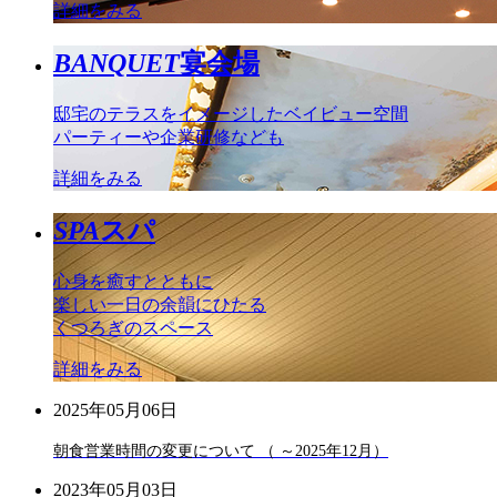
詳細をみる
BANQUET
宴会場
邸宅のテラスをイメージしたベイビュー空間
パーティーや企業研修なども
詳細をみる
SPA
スパ
心身を癒すとともに
楽しい一日の余韻にひたる
くつろぎのスペース
詳細をみる
2025年05月06日
朝食営業時間の変更について （ ～2025年12月）
2023年05月03日