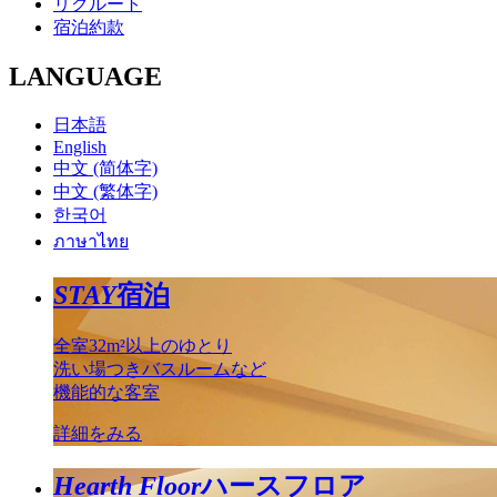
リクルート
宿泊約款
LANGUAGE
日本語
English
中文 (简体字)
中文 (繁体字)
한국어
ภาษาไทย
STAY
宿泊
全室32m²以上のゆとり
洗い場つきバスルームなど
機能的な客室
詳細をみる
Hearth Floor
ハースフロア