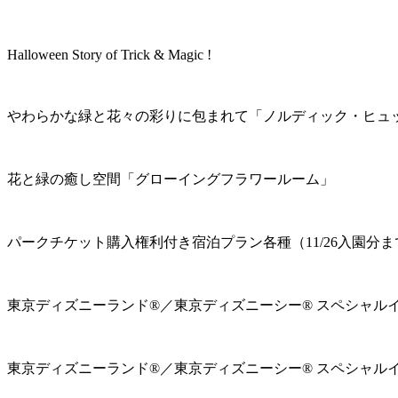
Halloween Story of Trick & Magic !
やわらかな緑と花々の彩りに包まれて「ノルディック・ヒュ
花と緑の癒し空間「グローイングフラワールーム」
パークチケット購入権利付き宿泊プラン各種（11/26入園分ま
東京ディズニーランド®／東京ディズニーシー® スペシャル
東京ディズニーランド®／東京ディズニーシー® スペシャル