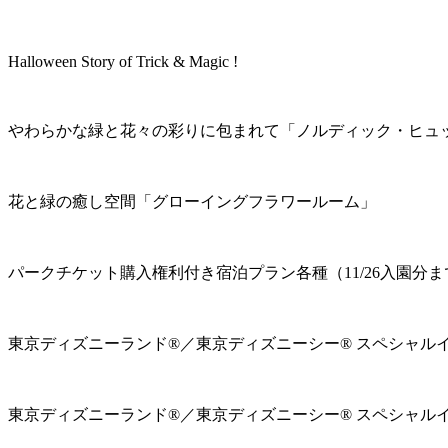
Halloween Story of Trick & Magic !
やわらかな緑と花々の彩りに包まれて「ノルディック・ヒュ
花と緑の癒し空間「グローイングフラワールーム」
パークチケット購入権利付き宿泊プラン各種（11/26入園分ま
東京ディズニーランド®／東京ディズニーシー® スペシャル
東京ディズニーランド®／東京ディズニーシー® スペシャル