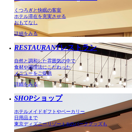
くつろぎと快眠の客室
ホテル滞在を充実させる
おもてなし
詳細をみる
RESTAURANT
レストラン
自然と調和した雰囲気の中で
食材や調理法にこだわった
メニューをご提供
詳細をみる
SHOP
ショップ
ホテルメイドギフトやベーカリー
日用品まで
東京ディズニーリゾート®のパークグッズも