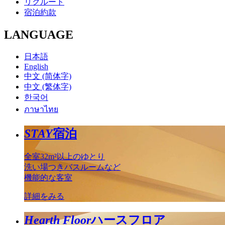
リクルート
宿泊約款
LANGUAGE
日本語
English
中文 (简体字)
中文 (繁体字)
한국어
ภาษาไทย
STAY
宿泊
全室32m²以上のゆとり
洗い場つきバスルームなど
機能的な客室
詳細をみる
Hearth Floor
ハースフロア