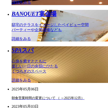
詳細をみる
BANQUET
宴会場
邸宅のテラスをイメージしたベイビュー空間
パーティーや企業研修なども
詳細をみる
SPA
スパ
心身を癒すとともに
楽しい一日の余韻にひたる
くつろぎのスペース
詳細をみる
2025年05月06日
朝食営業時間の変更について （ ～2025年12月）
2023年05月03日