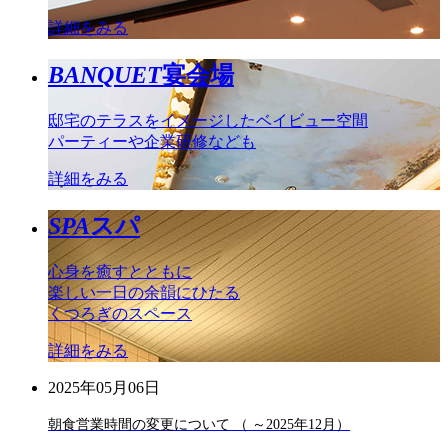
詳細をみる
BANQUET
宴会場
邸宅のテラスをイメージしたベイビュー空間
パーティーや企業研修なども
詳細をみる
SPA
スパ
心身を癒すとともに
楽しい一日の余韻にひたる
くつろぎのスペース
詳細をみる
2025年05月06日
朝食営業時間の変更について （ ～2025年12月）