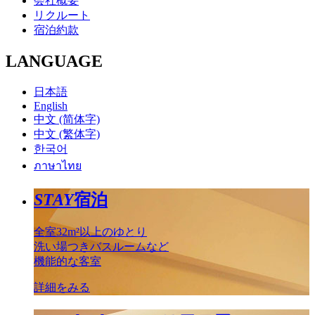
会社概要
リクルート
宿泊約款
LANGUAGE
日本語
English
中文 (简体字)
中文 (繁体字)
한국어
ภาษาไทย
STAY
宿泊
全室32m²以上のゆとり
洗い場つきバスルームなど
機能的な客室
詳細をみる