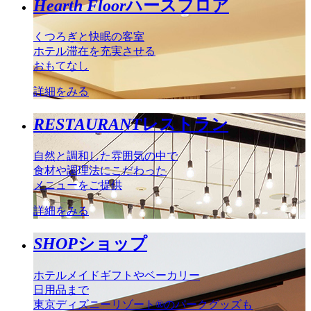
Hearth Floor
ハースフロア
くつろぎと快眠の客室
ホテル滞在を充実させる
おもてなし
詳細をみる
RESTAURANT
レストラン
自然と調和した雰囲気の中で
食材や調理法にこだわった
メニューをご提供
詳細をみる
SHOP
ショップ
ホテルメイドギフトやベーカリー
日用品まで
東京ディズニーリゾート®のパークグッズも