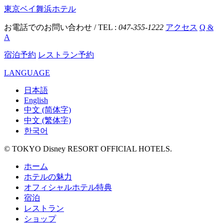
東京ベイ舞浜ホテル
お電話でのお問い合わせ / TEL :
047-355-1222
アクセス
Q &
A
宿泊予約
レストラン予約
LANGUAGE
日本語
English
中文 (简体字)
中文 (繁体字)
한국어
© TOKYO Disney RESORT OFFICIAL HOTELS.
ホーム
ホテルの魅力
オフィシャルホテル特典
宿泊
レストラン
ショップ