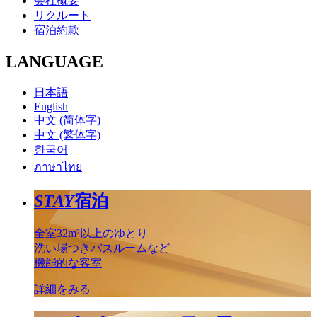
会社概要
リクルート
宿泊約款
LANGUAGE
日本語
English
中文 (简体字)
中文 (繁体字)
한국어
ภาษาไทย
STAY
宿泊
全室32m²以上のゆとり
洗い場つきバスルームなど
機能的な客室
詳細をみる