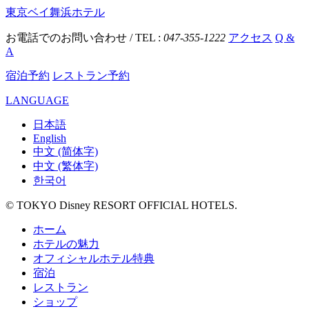
東京ベイ舞浜ホテル
お電話でのお問い合わせ / TEL :
047-355-1222
アクセス
Q &
A
宿泊予約
レストラン予約
LANGUAGE
日本語
English
中文 (简体字)
中文 (繁体字)
한국어
© TOKYO Disney RESORT OFFICIAL HOTELS.
ホーム
ホテルの魅力
オフィシャルホテル特典
宿泊
レストラン
ショップ