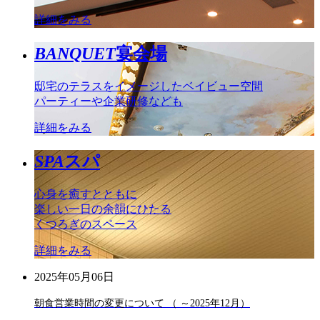
詳細をみる
BANQUET
宴会場
邸宅のテラスをイメージしたベイビュー空間
パーティーや企業研修なども
詳細をみる
SPA
スパ
心身を癒すとともに
楽しい一日の余韻にひたる
くつろぎのスペース
詳細をみる
2025年05月06日
朝食営業時間の変更について （ ～2025年12月）