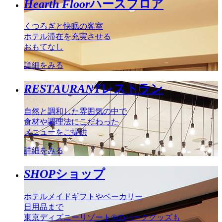
Hearth Floor
ハースフロア
くつろぎと快眠の客室
ホテル滞在を充実させる
おもてなし
詳細をみる
RESTAURANT
レストラン
自然と調和した雰囲気の中で
食材や調理法にこだわった
メニューをご提供
詳細をみる
SHOP
ショップ
ホテルメイドギフトやベーカリー
日用品まで
東京ディズニーリゾート®のパークグッズも