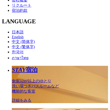
会社概要
リクルート
宿泊約款
LANGUAGE
日本語
English
中文 (简体字)
中文 (繁体字)
한국어
ภาษาไทย
STAY
宿泊
全室32m²以上のゆとり
洗い場つきバスルームなど
機能的な客室
詳細をみる