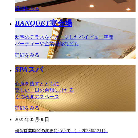
詳細をみる
BANQUET
宴会場
邸宅のテラスをイメージしたベイビュー空間
パーティーや企業研修なども
詳細をみる
SPA
スパ
心身を癒すとともに
楽しい一日の余韻にひたる
くつろぎのスペース
詳細をみる
2025年05月06日
朝食営業時間の変更について （ ～2025年12月）