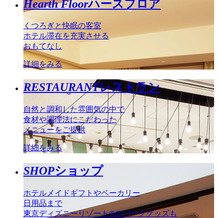
Hearth Floor
ハースフロア
くつろぎと快眠の客室
ホテル滞在を充実させる
おもてなし
詳細をみる
RESTAURANT
レストラン
自然と調和した雰囲気の中で
食材や調理法にこだわった
メニューをご提供
詳細をみる
SHOP
ショップ
ホテルメイドギフトやベーカリー
日用品まで
東京ディズニーリゾート®のパークグッズも