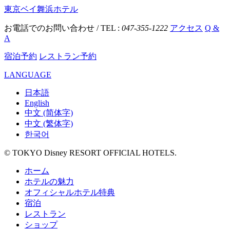
東京ベイ舞浜ホテル
お電話でのお問い合わせ / TEL :
047-355-1222
アクセス
Q &
A
宿泊予約
レストラン予約
LANGUAGE
日本語
English
中文 (简体字)
中文 (繁体字)
한국어
© TOKYO Disney RESORT OFFICIAL HOTELS.
ホーム
ホテルの魅力
オフィシャルホテル特典
宿泊
レストラン
ショップ