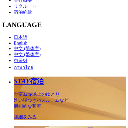
会社概要
リクルート
宿泊約款
LANGUAGE
日本語
English
中文 (简体字)
中文 (繁体字)
한국어
ภาษาไทย
STAY
宿泊
全室32m²以上のゆとり
洗い場つきバスルームなど
機能的な客室
詳細をみる