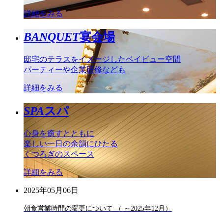
詳細をみる
BANQUET
宴会場
邸宅のテラスをイメージしたベイビュー空間
パーティーや企業研修なども
詳細をみる
SPA
スパ
心身を癒すとともに
楽しい一日の余韻にひたる
くつろぎのスペース
詳細をみる
2025年05月06日
朝食営業時間の変更について （ ～2025年12月）