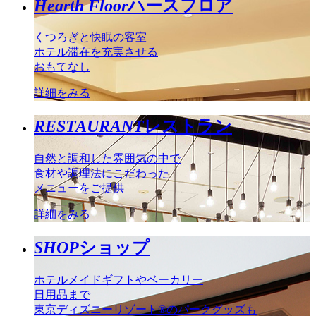
Hearth Floor
ハースフロア
くつろぎと快眠の客室
ホテル滞在を充実させる
おもてなし
詳細をみる
RESTAURANT
レストラン
自然と調和した雰囲気の中で
食材や調理法にこだわった
メニューをご提供
詳細をみる
SHOP
ショップ
ホテルメイドギフトやベーカリー
日用品まで
東京ディズニーリゾート®のパークグッズも