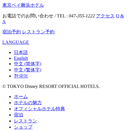
東京ベイ舞浜ホテル
お電話でのお問い合わせ / TEL :
047-355-1222
アクセス
Q &
A
宿泊予約
レストラン予約
LANGUAGE
日本語
English
中文 (简体字)
中文 (繁体字)
한국어
© TOKYO Disney RESORT OFFICIAL HOTELS.
ホーム
ホテルの魅力
オフィシャルホテル特典
宿泊
レストラン
ショップ