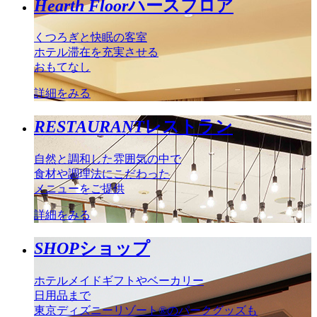
Hearth Floor
ハースフロア
くつろぎと快眠の客室
ホテル滞在を充実させる
おもてなし
詳細をみる
RESTAURANT
レストラン
自然と調和した雰囲気の中で
食材や調理法にこだわった
メニューをご提供
詳細をみる
SHOP
ショップ
ホテルメイドギフトやベーカリー
日用品まで
東京ディズニーリゾート®のパークグッズも