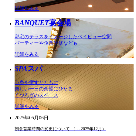
詳細をみる
BANQUET
宴会場
邸宅のテラスをイメージしたベイビュー空間
パーティーや企業研修なども
詳細をみる
SPA
スパ
心身を癒すとともに
楽しい一日の余韻にひたる
くつろぎのスペース
詳細をみる
2025年05月06日
朝食営業時間の変更について （ ～2025年12月）