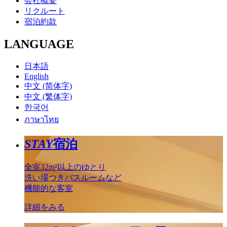
会社概要
リクルート
宿泊約款
LANGUAGE
日本語
English
中文 (简体字)
中文 (繁体字)
한국어
ภาษาไทย
STAY
宿泊
全室32m²以上のゆとり
洗い場つきバスルームなど
機能的な客室
詳細をみる