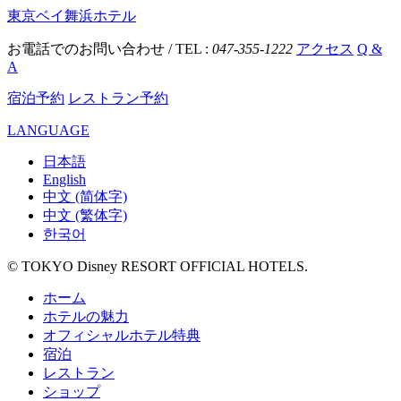
東京ベイ舞浜ホテル
お電話でのお問い合わせ / TEL :
047-355-1222
アクセス
Q &
A
宿泊予約
レストラン予約
LANGUAGE
日本語
English
中文 (简体字)
中文 (繁体字)
한국어
© TOKYO Disney RESORT OFFICIAL HOTELS.
ホーム
ホテルの魅力
オフィシャルホテル特典
宿泊
レストラン
ショップ