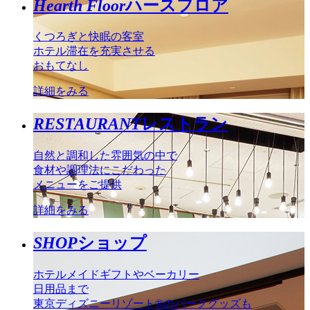
Hearth Floor
ハースフロア
くつろぎと快眠の客室
ホテル滞在を充実させる
おもてなし
詳細をみる
RESTAURANT
レストラン
自然と調和した雰囲気の中で
食材や調理法にこだわった
メニューをご提供
詳細をみる
SHOP
ショップ
ホテルメイドギフトやベーカリー
日用品まで
東京ディズニーリゾート®のパークグッズも