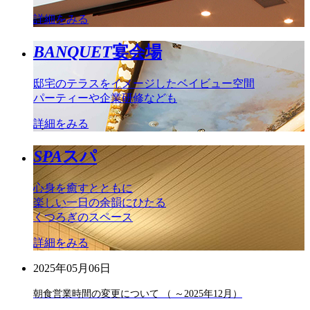
詳細をみる
BANQUET
宴会場
邸宅のテラスをイメージしたベイビュー空間
パーティーや企業研修なども
詳細をみる
SPA
スパ
心身を癒すとともに
楽しい一日の余韻にひたる
くつろぎのスペース
詳細をみる
2025年05月06日
朝食営業時間の変更について （ ～2025年12月）