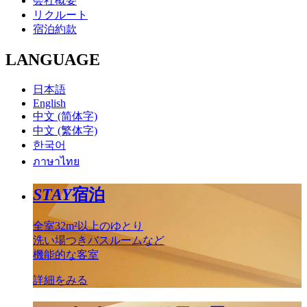
会社概要
リクルート
宿泊約款
LANGUAGE
日本語
English
中文 (简体字)
中文 (繁体字)
한국어
ภาษาไทย
STAY
宿泊
全室32m²以上のゆとり
洗い場つきバスルームなど
機能的な客室
詳細をみる