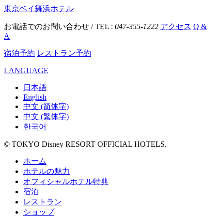
東京ベイ舞浜ホテル
お電話でのお問い合わせ / TEL :
047-355-1222
アクセス
Q &
A
宿泊予約
レストラン予約
LANGUAGE
日本語
English
中文 (简体字)
中文 (繁体字)
한국어
© TOKYO Disney RESORT OFFICIAL HOTELS.
ホーム
ホテルの魅力
オフィシャルホテル特典
宿泊
レストラン
ショップ