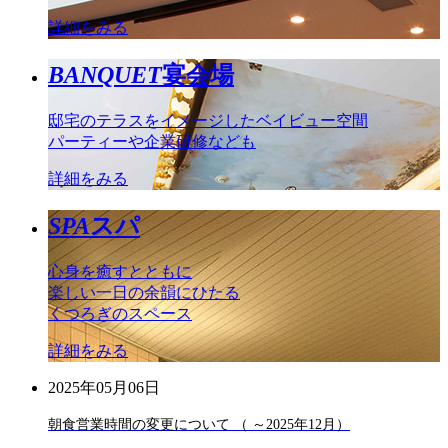
詳細をみる
BANQUET
宴会場
邸宅のテラスをイメージしたベイビュー空間
パーティーや企業研修なども
詳細をみる
SPA
スパ
心身を癒すとともに
楽しい一日の余韻にひたる
くつろぎのスペース
詳細をみる
2025年05月06日
朝食営業時間の変更について （ ～2025年12月）