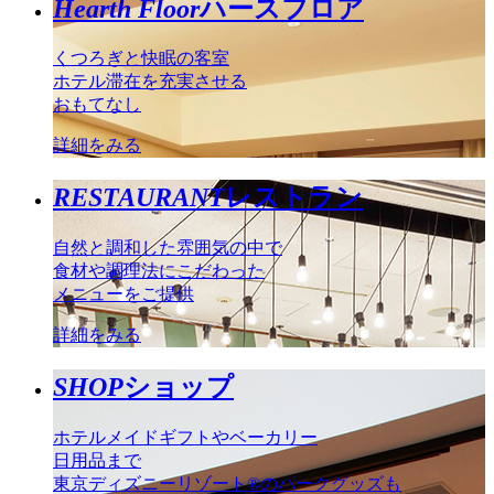
Hearth Floor
ハースフロア
くつろぎと快眠の客室
ホテル滞在を充実させる
おもてなし
詳細をみる
RESTAURANT
レストラン
自然と調和した雰囲気の中で
食材や調理法にこだわった
メニューをご提供
詳細をみる
SHOP
ショップ
ホテルメイドギフトやベーカリー
日用品まで
東京ディズニーリゾート®のパークグッズも