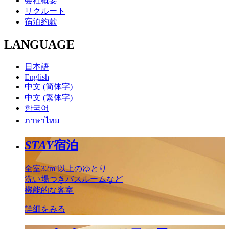
会社概要
リクルート
宿泊約款
LANGUAGE
日本語
English
中文 (简体字)
中文 (繁体字)
한국어
ภาษาไทย
STAY
宿泊
全室32m²以上のゆとり
洗い場つきバスルームなど
機能的な客室
詳細をみる