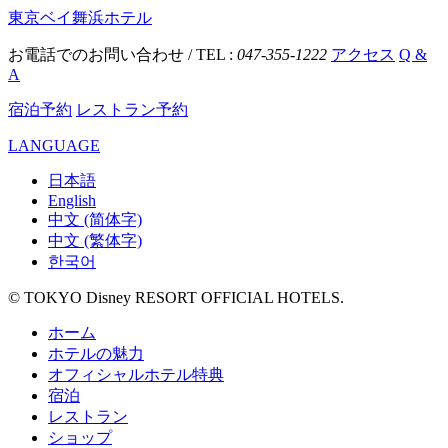
東京ベイ舞浜ホテル
お電話でのお問い合わせ / TEL :
047-355-1222
アクセス
Q &
A
宿泊予約
レストラン予約
LANGUAGE
日本語
English
中文 (简体字)
中文 (繁体字)
한국어
© TOKYO Disney RESORT OFFICIAL HOTELS.
ホーム
ホテルの魅力
オフィシャルホテル特典
宿泊
レストラン
ショップ