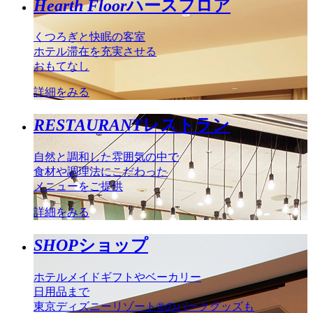
Hearth Floor
ハースフロア
くつろぎと快眠の客室
ホテル滞在を充実させる
おもてなし
詳細をみる
RESTAURANT
レストラン
自然と調和した雰囲気の中で
食材や調理法にこだわった
メニューをご提供
詳細をみる
SHOP
ショップ
ホテルメイドギフトやベーカリー
日用品まで
東京ディズニーリゾート®のパークグッズも