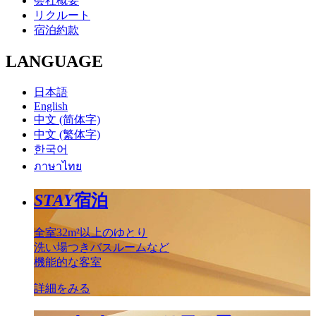
会社概要
リクルート
宿泊約款
LANGUAGE
日本語
English
中文 (简体字)
中文 (繁体字)
한국어
ภาษาไทย
STAY
宿泊
全室32m²以上のゆとり
洗い場つきバスルームなど
機能的な客室
詳細をみる