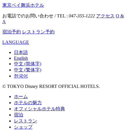
東京ベイ舞浜ホテル
お電話でのお問い合わせ / TEL :
047-355-1222
アクセス
Q &
A
宿泊予約
レストラン予約
LANGUAGE
日本語
English
中文 (简体字)
中文 (繁体字)
한국어
© TOKYO Disney RESORT OFFICIAL HOTELS.
ホーム
ホテルの魅力
オフィシャルホテル特典
宿泊
レストラン
ショップ