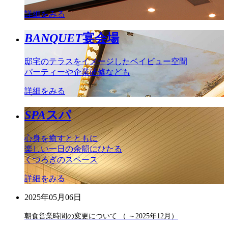
詳細をみる
BANQUET
宴会場
邸宅のテラスをイメージしたベイビュー空間
パーティーや企業研修なども
詳細をみる
SPA
スパ
心身を癒すとともに
楽しい一日の余韻にひたる
くつろぎのスペース
詳細をみる
2025年05月06日
朝食営業時間の変更について （ ～2025年12月）