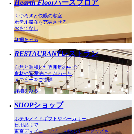
Hearth Floor
ハースフロア
くつろぎと快眠の客室
ホテル滞在を充実させる
おもてなし
詳細をみる
RESTAURANT
レストラン
自然と調和した雰囲気の中で
食材や調理法にこだわった
メニューをご提供
詳細をみる
SHOP
ショップ
ホテルメイドギフトやベーカリー
日用品まで
東京ディズニーリゾート®のパークグッズも