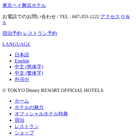
東京ベイ舞浜ホテル
お電話でのお問い合わせ / TEL :
047-355-1222
アクセス
Q &
A
宿泊予約
レストラン予約
LANGUAGE
日本語
English
中文 (简体字)
中文 (繁体字)
한국어
© TOKYO Disney RESORT OFFICIAL HOTELS.
ホーム
ホテルの魅力
オフィシャルホテル特典
宿泊
レストラン
ショップ