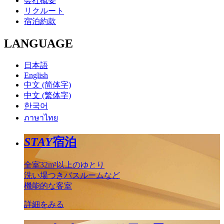
会社概要
リクルート
宿泊約款
LANGUAGE
日本語
English
中文 (简体字)
中文 (繁体字)
한국어
ภาษาไทย
STAY
宿泊
全室32m²以上のゆとり
洗い場つきバスルームなど
機能的な客室
詳細をみる