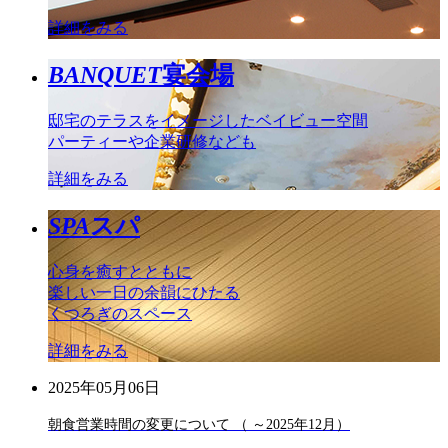
詳細をみる
BANQUET
宴会場
邸宅のテラスをイメージしたベイビュー空間
パーティーや企業研修なども
詳細をみる
SPA
スパ
心身を癒すとともに
楽しい一日の余韻にひたる
くつろぎのスペース
詳細をみる
2025年05月06日
朝食営業時間の変更について （ ～2025年12月）