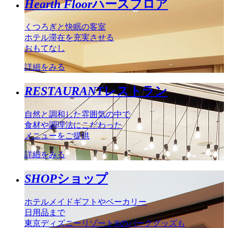
Hearth Floor
ハースフロア
くつろぎと快眠の客室
ホテル滞在を充実させる
おもてなし
詳細をみる
RESTAURANT
レストラン
自然と調和した雰囲気の中で
食材や調理法にこだわった
メニューをご提供
詳細をみる
SHOP
ショップ
ホテルメイドギフトやベーカリー
日用品まで
東京ディズニーリゾート®のパークグッズも