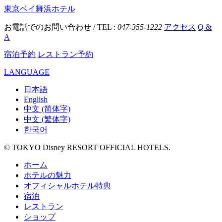
東京ベイ舞浜ホテル
お電話でのお問い合わせ / TEL :
047-355-1222
アクセス
Q &
A
宿泊予約
レストラン予約
LANGUAGE
日本語
English
中文 (简体字)
中文 (繁体字)
한국어
© TOKYO Disney RESORT OFFICIAL HOTELS.
ホーム
ホテルの魅力
オフィシャルホテル特典
宿泊
レストラン
ショップ