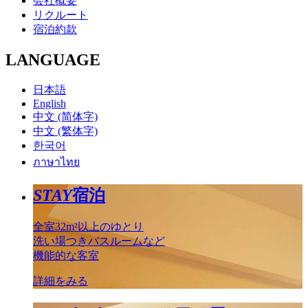
会社概要
リクルート
宿泊約款
LANGUAGE
日本語
English
中文 (简体字)
中文 (繁体字)
한국어
ภาษาไทย
STAY
宿泊
全室32m²以上のゆとり
洗い場つきバスルームなど
機能的な客室
詳細をみる