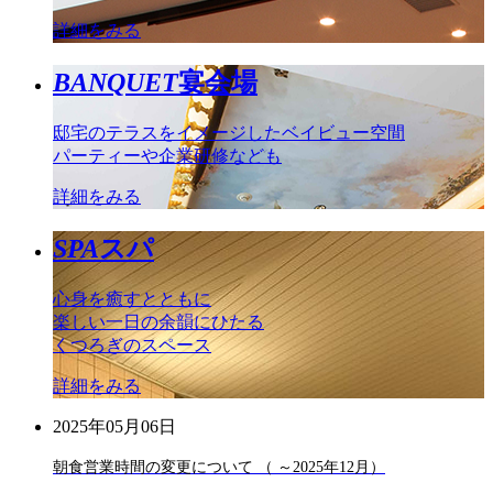
詳細をみる
BANQUET
宴会場
邸宅のテラスをイメージしたベイビュー空間
パーティーや企業研修なども
詳細をみる
SPA
スパ
心身を癒すとともに
楽しい一日の余韻にひたる
くつろぎのスペース
詳細をみる
2025年05月06日
朝食営業時間の変更について （ ～2025年12月）