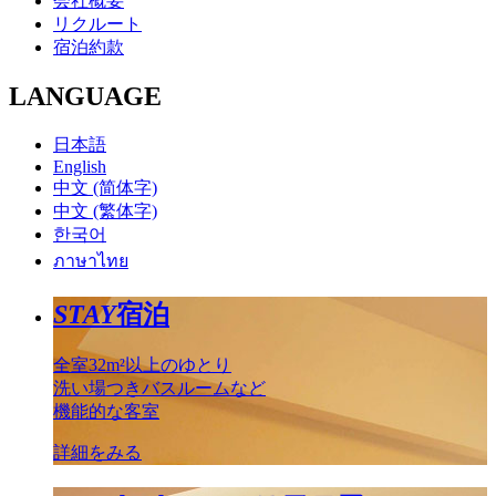
会社概要
リクルート
宿泊約款
LANGUAGE
日本語
English
中文 (简体字)
中文 (繁体字)
한국어
ภาษาไทย
STAY
宿泊
全室32m²以上のゆとり
洗い場つきバスルームなど
機能的な客室
詳細をみる