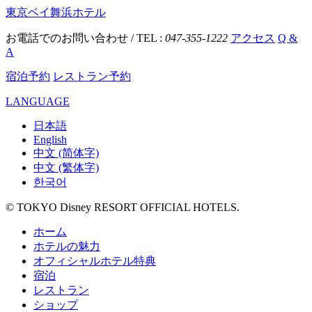
東京ベイ舞浜ホテル
お電話でのお問い合わせ / TEL :
047-355-1222
アクセス
Q &
A
宿泊予約
レストラン予約
LANGUAGE
日本語
English
中文 (简体字)
中文 (繁体字)
한국어
© TOKYO Disney RESORT OFFICIAL HOTELS.
ホーム
ホテルの魅力
オフィシャルホテル特典
宿泊
レストラン
ショップ