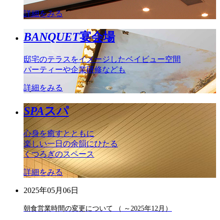
詳細をみる
BANQUET
宴会場
邸宅のテラスをイメージしたベイビュー空間
パーティーや企業研修なども
詳細をみる
SPA
スパ
心身を癒すとともに
楽しい一日の余韻にひたる
くつろぎのスペース
詳細をみる
2025年05月06日
朝食営業時間の変更について （ ～2025年12月）