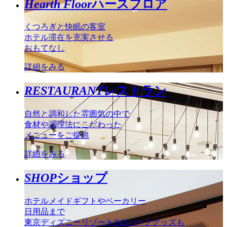
Hearth Floor
ハースフロア
くつろぎと快眠の客室
ホテル滞在を充実させる
おもてなし
詳細をみる
RESTAURANT
レストラン
自然と調和した雰囲気の中で
食材や調理法にこだわった
メニューをご提供
詳細をみる
SHOP
ショップ
ホテルメイドギフトやベーカリー
日用品まで
東京ディズニーリゾート®のパークグッズも