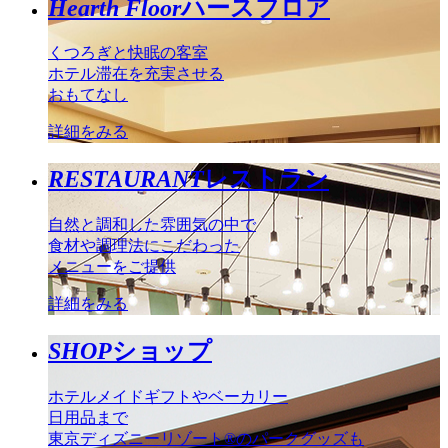
Hearth Floor
ハースフロア
くつろぎと快眠の客室
ホテル滞在を充実させる
おもてなし
詳細をみる
RESTAURANT
レストラン
自然と調和した雰囲気の中で
食材や調理法にこだわった
メニューをご提供
詳細をみる
SHOP
ショップ
ホテルメイドギフトやベーカリー
日用品まで
東京ディズニーリゾート®のパークグッズも