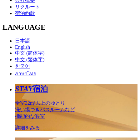
会社概要
リクルート
宿泊約款
LANGUAGE
日本語
English
中文 (简体字)
中文 (繁体字)
한국어
ภาษาไทย
STAY
宿泊
全室32m²以上のゆとり
洗い場つきバスルームなど
機能的な客室
詳細をみる