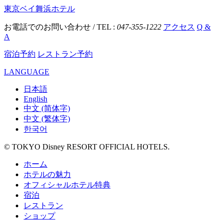
東京ベイ舞浜ホテル
お電話でのお問い合わせ / TEL :
047-355-1222
アクセス
Q &
A
宿泊予約
レストラン予約
LANGUAGE
日本語
English
中文 (简体字)
中文 (繁体字)
한국어
© TOKYO Disney RESORT OFFICIAL HOTELS.
ホーム
ホテルの魅力
オフィシャルホテル特典
宿泊
レストラン
ショップ