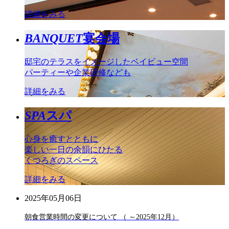
詳細をみる
BANQUET
宴会場
邸宅のテラスをイメージしたベイビュー空間
パーティーや企業研修なども
詳細をみる
SPA
スパ
心身を癒すとともに
楽しい一日の余韻にひたる
くつろぎのスペース
詳細をみる
2025年05月06日
朝食営業時間の変更について （ ～2025年12月）