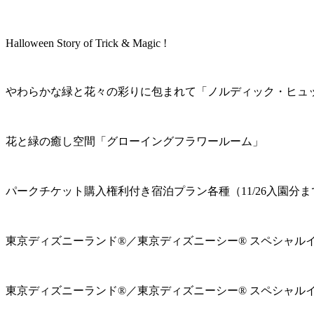
Halloween Story of Trick & Magic !
やわらかな緑と花々の彩りに包まれて「ノルディック・ヒュ
花と緑の癒し空間「グローイングフラワールーム」
パークチケット購入権利付き宿泊プラン各種（11/26入園分ま
東京ディズニーランド®／東京ディズニーシー® スペシャル
東京ディズニーランド®／東京ディズニーシー® スペシャル