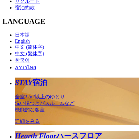
リクルート
宿泊約款
LANGUAGE
日本語
English
中文 (简体字)
中文 (繁体字)
한국어
ภาษาไทย
STAY
宿泊
全室32m²以上のゆとり
洗い場つきバスルームなど
機能的な客室
詳細をみる
Hearth Floor
ハースフロア