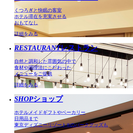
くつろぎと快眠の客室
ホテル滞在を充実させる
おもてなし
詳細をみる
RESTAURANT
レストラン
自然と調和した雰囲気の中で
食材や調理法にこだわった
メニューをご提供
詳細をみる
SHOP
ショップ
ホテルメイドギフトやベーカリー
日用品まで
東京ディズニーリゾート®のパークグッズも