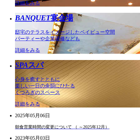
詳細をみる
BANQUET
宴会場
邸宅のテラスをイメージしたベイビュー空間
パーティーや企業研修なども
詳細をみる
SPA
スパ
心身を癒すとともに
楽しい一日の余韻にひたる
くつろぎのスペース
詳細をみる
2025年05月06日
朝食営業時間の変更について （ ～2025年12月）
2023年05月03日