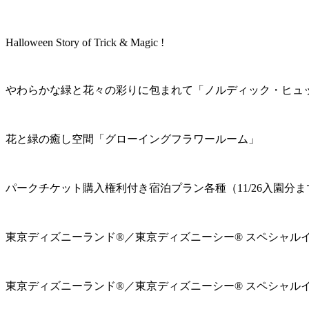
Halloween Story of Trick & Magic !
やわらかな緑と花々の彩りに包まれて「ノルディック・ヒュ
花と緑の癒し空間「グローイングフラワールーム」
パークチケット購入権利付き宿泊プラン各種（11/26入園分ま
東京ディズニーランド®／東京ディズニーシー® スペシャル
東京ディズニーランド®／東京ディズニーシー® スペシャル