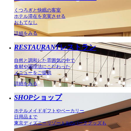
くつろぎと快眠の客室
ホテル滞在を充実させる
おもてなし
詳細をみる
RESTAURANT
レストラン
自然と調和した雰囲気の中で
食材や調理法にこだわった
メニューをご提供
詳細をみる
SHOP
ショップ
ホテルメイドギフトやベーカリー
日用品まで
東京ディズニーリゾート®のパークグッズも