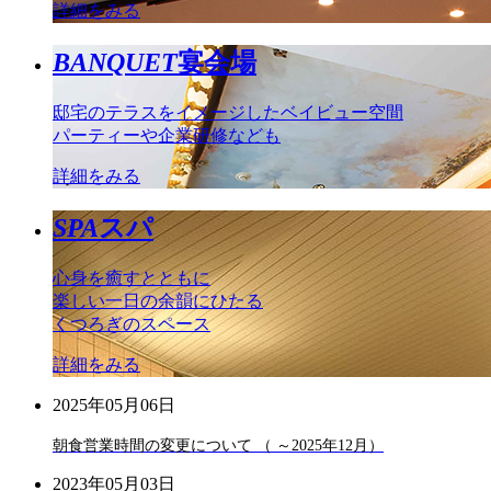
詳細をみる
BANQUET
宴会場
邸宅のテラスをイメージしたベイビュー空間
パーティーや企業研修なども
詳細をみる
SPA
スパ
心身を癒すとともに
楽しい一日の余韻にひたる
くつろぎのスペース
詳細をみる
2025年05月06日
朝食営業時間の変更について （ ～2025年12月）
2023年05月03日