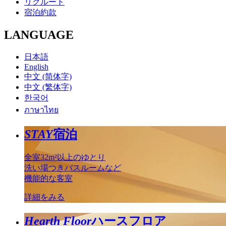
リクルート
宿泊約款
LANGUAGE
日本語
English
中文 (简体字)
中文 (繁体字)
한국어
ภาษาไทย
STAY
宿泊
全室32m²以上のゆとり
洗い場つきバスルームなど
機能的な客室
詳細をみる
Hearth Floor
ハースフロア