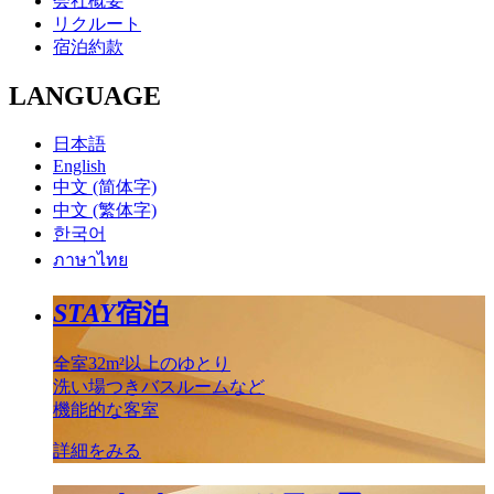
会社概要
リクルート
宿泊約款
LANGUAGE
日本語
English
中文 (简体字)
中文 (繁体字)
한국어
ภาษาไทย
STAY
宿泊
全室32m²以上のゆとり
洗い場つきバスルームなど
機能的な客室
詳細をみる