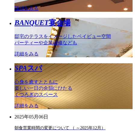
詳細をみる
BANQUET
宴会場
邸宅のテラスをイメージしたベイビュー空間
パーティーや企業研修なども
詳細をみる
SPA
スパ
心身を癒すとともに
楽しい一日の余韻にひたる
くつろぎのスペース
詳細をみる
2025年05月06日
朝食営業時間の変更について （ ～2025年12月）