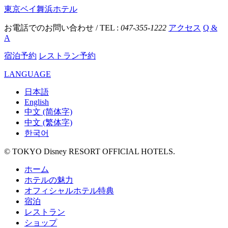
東京ベイ舞浜ホテル
お電話でのお問い合わせ / TEL :
047-355-1222
アクセス
Q &
A
宿泊予約
レストラン予約
LANGUAGE
日本語
English
中文 (简体字)
中文 (繁体字)
한국어
© TOKYO Disney RESORT OFFICIAL HOTELS.
ホーム
ホテルの魅力
オフィシャルホテル特典
宿泊
レストラン
ショップ