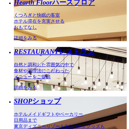
Hearth Floor
ハースフロア
くつろぎと快眠の客室
ホテル滞在を充実させる
おもてなし
詳細をみる
RESTAURANT
レストラン
自然と調和した雰囲気の中で
食材や調理法にこだわった
メニューをご提供
詳細をみる
SHOP
ショップ
ホテルメイドギフトやベーカリー
日用品まで
東京ディズニーリゾート®のパークグッズも