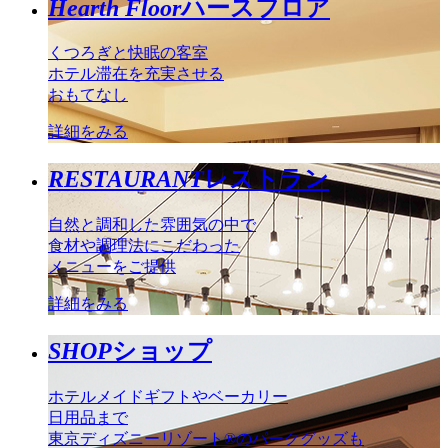
Hearth Floor
ハースフロア
くつろぎと快眠の客室
ホテル滞在を充実させる
おもてなし
詳細をみる
RESTAURANT
レストラン
自然と調和した雰囲気の中で
食材や調理法にこだわった
メニューをご提供
詳細をみる
SHOP
ショップ
ホテルメイドギフトやベーカリー
日用品まで
東京ディズニーリゾート®のパークグッズも