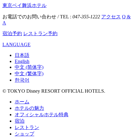
東京ベイ舞浜ホテル
お電話でのお問い合わせ / TEL :
047-355-1222
アクセス
Q &
A
宿泊予約
レストラン予約
LANGUAGE
日本語
English
中文 (简体字)
中文 (繁体字)
한국어
© TOKYO Disney RESORT OFFICIAL HOTELS.
ホーム
ホテルの魅力
オフィシャルホテル特典
宿泊
レストラン
ショップ