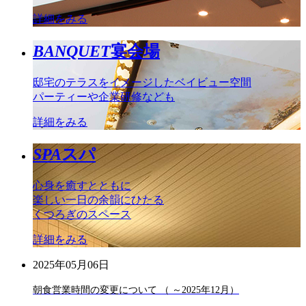
詳細をみる
BANQUET
宴会場
邸宅のテラスをイメージしたベイビュー空間
パーティーや企業研修なども
詳細をみる
SPA
スパ
心身を癒すとともに
楽しい一日の余韻にひたる
くつろぎのスペース
詳細をみる
2025年05月06日
朝食営業時間の変更について （ ～2025年12月）