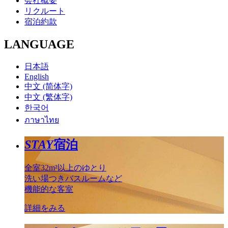
会社概要
リクルート
宿泊約款
LANGUAGE
日本語
English
中文 (简体字)
中文 (繁体字)
한국어
ภาษาไทย
STAY
宿泊
全室32m²以上のゆとり
洗い場つきバスルームなど
機能的な客室
詳細をみる