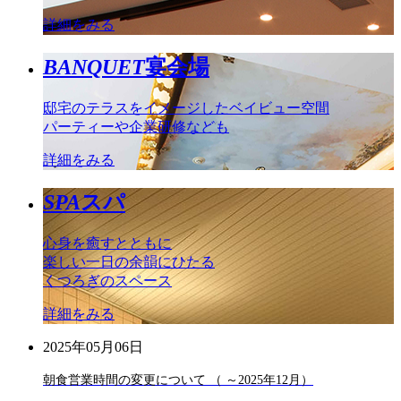
詳細をみる
BANQUET
宴会場
邸宅のテラスをイメージしたベイビュー空間
パーティーや企業研修なども
詳細をみる
SPA
スパ
心身を癒すとともに
楽しい一日の余韻にひたる
くつろぎのスペース
詳細をみる
2025年05月06日
朝食営業時間の変更について （ ～2025年12月）