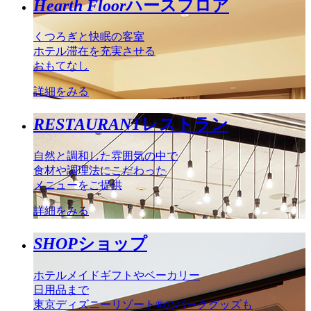
Hearth Floor
ハースフロア
くつろぎと快眠の客室
ホテル滞在を充実させる
おもてなし
詳細をみる
RESTAURANT
レストラン
自然と調和した雰囲気の中で
食材や調理法にこだわった
メニューをご提供
詳細をみる
SHOP
ショップ
ホテルメイドギフトやベーカリー
日用品まで
東京ディズニーリゾート®のパークグッズも