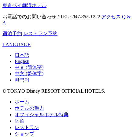
東京ベイ舞浜ホテル
お電話でのお問い合わせ / TEL :
047-355-1222
アクセス
Q &
A
宿泊予約
レストラン予約
LANGUAGE
日本語
English
中文 (简体字)
中文 (繁体字)
한국어
© TOKYO Disney RESORT OFFICIAL HOTELS.
ホーム
ホテルの魅力
オフィシャルホテル特典
宿泊
レストラン
ショップ