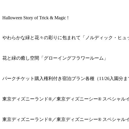
Halloween Story of Trick & Magic !
やわらかな緑と花々の彩りに包まれて「ノルディック・ヒュ
花と緑の癒し空間「グローイングフラワールーム」
パークチケット購入権利付き宿泊プラン各種（11/26入園分ま
東京ディズニーランド®／東京ディズニーシー® スペシャル
東京ディズニーランド®／東京ディズニーシー® スペシャル