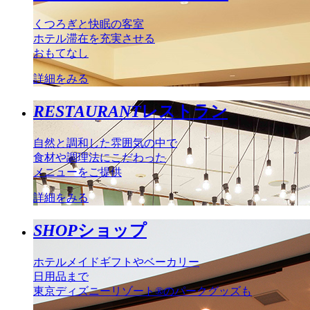
くつろぎと快眠の客室
ホテル滞在を充実させる
おもてなし
詳細をみる
RESTAURANT
レストラン
自然と調和した雰囲気の中で
食材や調理法にこだわった
メニューをご提供
詳細をみる
SHOP
ショップ
ホテルメイドギフトやベーカリー
日用品まで
東京ディズニーリゾート®のパークグッズも