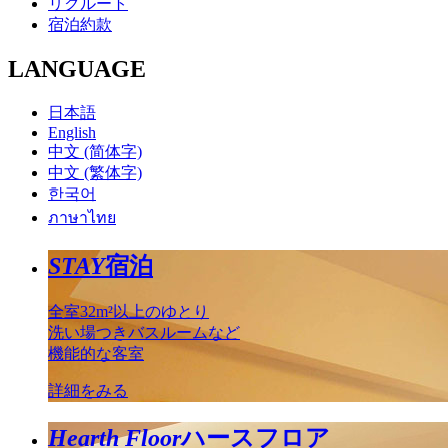
リクルート
宿泊約款
LANGUAGE
日本語
English
中文 (简体字)
中文 (繁体字)
한국어
ภาษาไทย
STAY
宿泊
全室32m²以上のゆとり
洗い場つきバスルームなど
機能的な客室
詳細をみる
Hearth Floor
ハースフロア