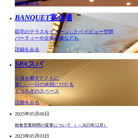
詳細をみる
BANQUET
宴会場
邸宅のテラスをイメージしたベイビュー空間
パーティーや企業研修なども
詳細をみる
SPA
スパ
心身を癒すとともに
楽しい一日の余韻にひたる
くつろぎのスペース
詳細をみる
2025年05月06日
朝食営業時間の変更について （ ～2025年12月）
2023年05月03日