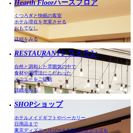
Hearth Floor
ハースフロア
くつろぎと快眠の客室
ホテル滞在を充実させる
おもてなし
詳細をみる
RESTAURANT
レストラン
自然と調和した雰囲気の中で
食材や調理法にこだわった
メニューをご提供
詳細をみる
SHOP
ショップ
ホテルメイドギフトやベーカリー
日用品まで
東京ディズニーリゾート®のパークグッズも