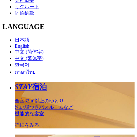
会社概要
リクルート
宿泊約款
LANGUAGE
日本語
English
中文 (简体字)
中文 (繁体字)
한국어
ภาษาไทย
STAY
宿泊
全室32m²以上のゆとり
洗い場つきバスルームなど
機能的な客室
詳細をみる