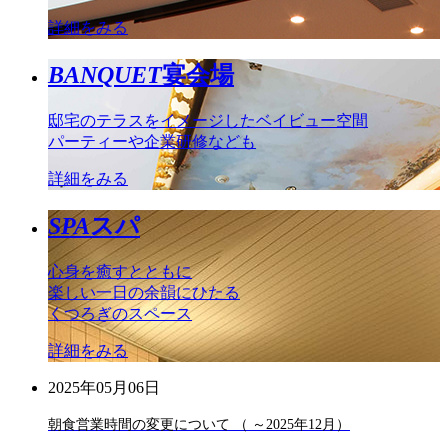
詳細をみる
BANQUET
宴会場
邸宅のテラスをイメージしたベイビュー空間
パーティーや企業研修なども
詳細をみる
SPA
スパ
心身を癒すとともに
楽しい一日の余韻にひたる
くつろぎのスペース
詳細をみる
2025年05月06日
朝食営業時間の変更について （ ～2025年12月）