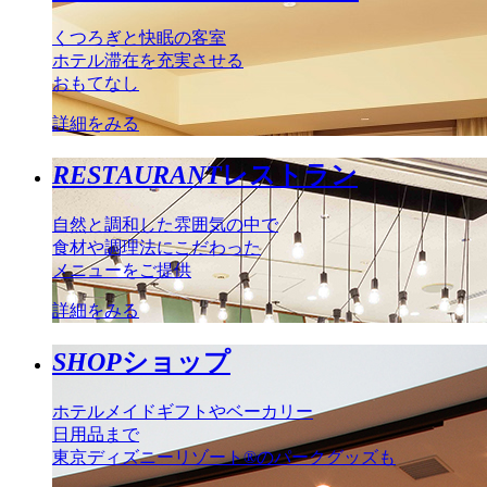
くつろぎと快眠の客室
ホテル滞在を充実させる
おもてなし
詳細をみる
RESTAURANT
レストラン
自然と調和した雰囲気の中で
食材や調理法にこだわった
メニューをご提供
詳細をみる
SHOP
ショップ
ホテルメイドギフトやベーカリー
日用品まで
東京ディズニーリゾート®のパークグッズも