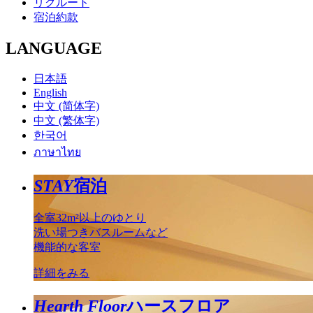
リクルート
宿泊約款
LANGUAGE
日本語
English
中文 (简体字)
中文 (繁体字)
한국어
ภาษาไทย
STAY
宿泊
全室32m²以上のゆとり
洗い場つきバスルームなど
機能的な客室
詳細をみる
Hearth Floor
ハースフロア