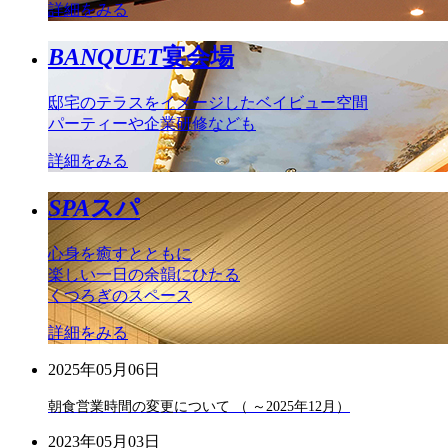
詳細をみる
BANQUET
宴会場
邸宅のテラスをイメージしたベイビュー空間
パーティーや企業研修なども
詳細をみる
SPA
スパ
心身を癒すとともに
楽しい一日の余韻にひたる
くつろぎのスペース
詳細をみる
2025年05月06日
朝食営業時間の変更について （ ～2025年12月）
2023年05月03日