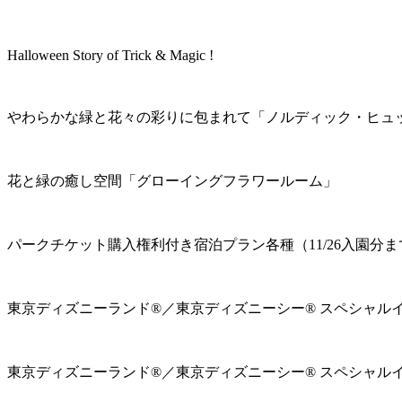
Halloween Story of Trick & Magic !
やわらかな緑と花々の彩りに包まれて「ノルディック・ヒュ
花と緑の癒し空間「グローイングフラワールーム」
パークチケット購入権利付き宿泊プラン各種（11/26入園分ま
東京ディズニーランド®／東京ディズニーシー® スペシャル
東京ディズニーランド®／東京ディズニーシー® スペシャル