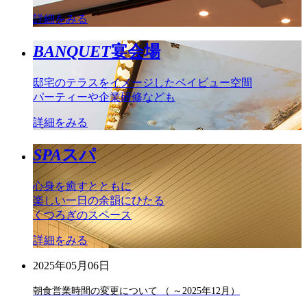
詳細をみる
BANQUET
宴会場
邸宅のテラスをイメージしたベイビュー空間
パーティーや企業研修なども
詳細をみる
SPA
スパ
心身を癒すとともに
楽しい一日の余韻にひたる
くつろぎのスペース
詳細をみる
2025年05月06日
朝食営業時間の変更について （ ～2025年12月）