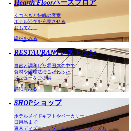
Hearth Floor
ハースフロア
くつろぎと快眠の客室
ホテル滞在を充実させる
おもてなし
詳細をみる
RESTAURANT
レストラン
自然と調和した雰囲気の中で
食材や調理法にこだわった
メニューをご提供
詳細をみる
SHOP
ショップ
ホテルメイドギフトやベーカリー
日用品まで
東京ディズニーリゾート®のパークグッズも