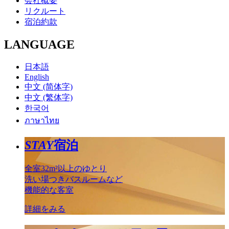
会社概要
リクルート
宿泊約款
LANGUAGE
日本語
English
中文 (简体字)
中文 (繁体字)
한국어
ภาษาไทย
STAY
宿泊
全室32m²以上のゆとり
洗い場つきバスルームなど
機能的な客室
詳細をみる