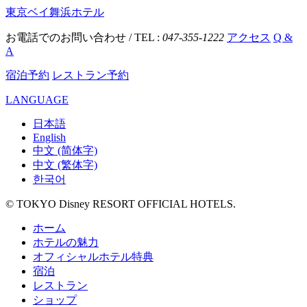
東京ベイ舞浜ホテル
お電話でのお問い合わせ / TEL :
047-355-1222
アクセス
Q &
A
宿泊予約
レストラン予約
LANGUAGE
日本語
English
中文 (简体字)
中文 (繁体字)
한국어
© TOKYO Disney RESORT OFFICIAL HOTELS.
ホーム
ホテルの魅力
オフィシャルホテル特典
宿泊
レストラン
ショップ