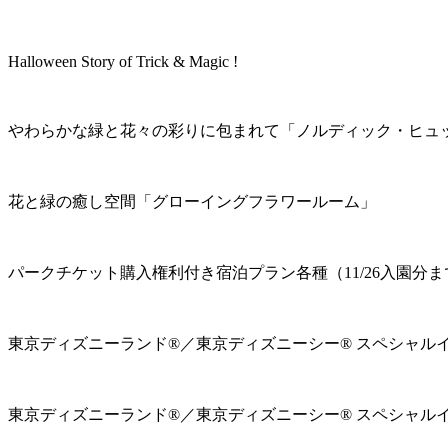
Halloween Story of Trick & Magic !
やわらかな緑と花々の彩りに包まれて「ノルディック・ヒュ
花と緑の癒し空間「グローイングフラワールーム」
パークチケット購入権利付き宿泊プラン各種（11/26入園分ま
東京ディズニーランド®／東京ディズニーシー® スペシャル
東京ディズニーランド®／東京ディズニーシー® スペシャル