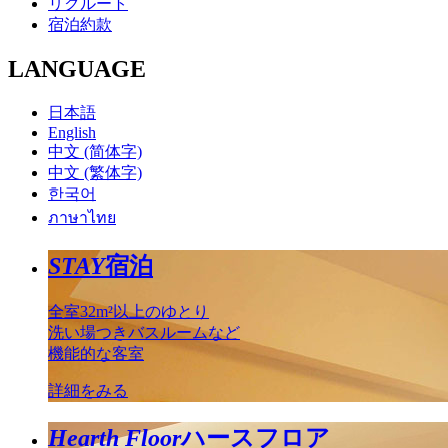
リクルート
宿泊約款
LANGUAGE
日本語
English
中文 (简体字)
中文 (繁体字)
한국어
ภาษาไทย
STAY
宿泊
全室32m²以上のゆとり
洗い場つきバスルームなど
機能的な客室
詳細をみる
Hearth Floor
ハースフロア