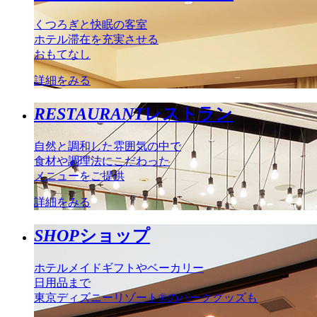
くつろぎと快眠の客室
ホテル滞在を充実させる
おもてなし
詳細をみる
RESTAURANT
レストラン
自然と調和した雰囲気の中で
食材や調理法にこだわった
メニューをご提供
詳細をみる
SHOP
ショップ
ホテルメイドギフトやベーカリー
日用品まで
東京ディズニーリゾート®のパークグッズも