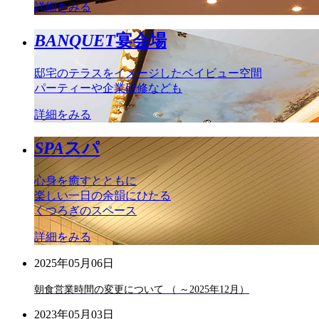
詳細をみる
BANQUET
宴会場
邸宅のテラスをイメージしたベイビュー空間
パーティーや企業研修なども
詳細をみる
SPA
スパ
心身を癒すとともに
楽しい一日の余韻にひたる
くつろぎのスペース
詳細をみる
2025年05月06日
朝食営業時間の変更について （ ～2025年12月）
2023年05月03日