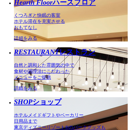
Hearth Floor
ハースフロア
くつろぎと快眠の客室
ホテル滞在を充実させる
おもてなし
詳細をみる
RESTAURANT
レストラン
自然と調和した雰囲気の中で
食材や調理法にこだわった
メニューをご提供
詳細をみる
SHOP
ショップ
ホテルメイドギフトやベーカリー
日用品まで
東京ディズニーリゾート®のパークグッズも