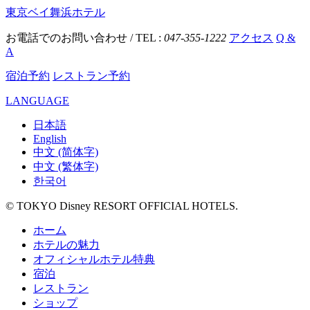
東京ベイ舞浜ホテル
お電話でのお問い合わせ / TEL :
047-355-1222
アクセス
Q &
A
宿泊予約
レストラン予約
LANGUAGE
日本語
English
中文 (简体字)
中文 (繁体字)
한국어
© TOKYO Disney RESORT OFFICIAL HOTELS.
ホーム
ホテルの魅力
オフィシャルホテル特典
宿泊
レストラン
ショップ