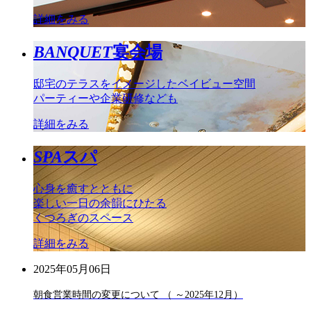
詳細をみる
BANQUET
宴会場
邸宅のテラスをイメージしたベイビュー空間
パーティーや企業研修なども
詳細をみる
SPA
スパ
心身を癒すとともに
楽しい一日の余韻にひたる
くつろぎのスペース
詳細をみる
2025年05月06日
朝食営業時間の変更について （ ～2025年12月）