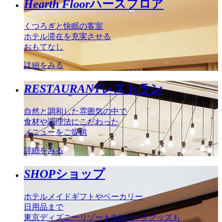
Hearth Floor
ハースフロア
くつろぎと快眠の客室
ホテル滞在を充実させる
おもてなし
詳細をみる
RESTAURANT
レストラン
自然と調和した雰囲気の中で
食材や調理法にこだわった
メニューをご提供
詳細をみる
SHOP
ショップ
ホテルメイドギフトやベーカリー
日用品まで
東京ディズニーリゾート®のパークグッズも