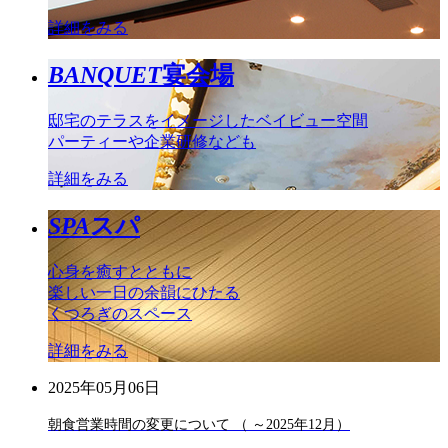
詳細をみる
BANQUET
宴会場
邸宅のテラスをイメージしたベイビュー空間
パーティーや企業研修なども
詳細をみる
SPA
スパ
心身を癒すとともに
楽しい一日の余韻にひたる
くつろぎのスペース
詳細をみる
2025年05月06日
朝食営業時間の変更について （ ～2025年12月）