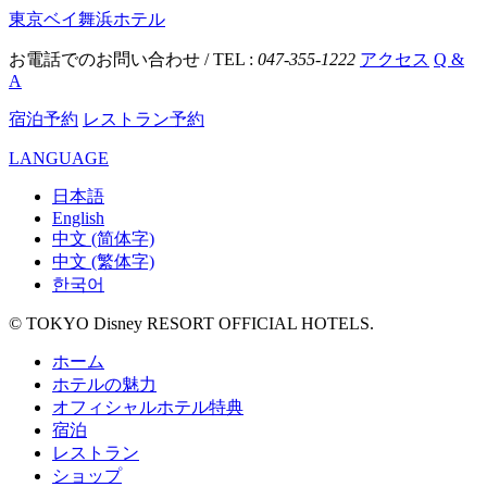
東京ベイ舞浜ホテル
お電話でのお問い合わせ / TEL :
047-355-1222
アクセス
Q &
A
宿泊予約
レストラン予約
LANGUAGE
日本語
English
中文 (简体字)
中文 (繁体字)
한국어
© TOKYO Disney RESORT OFFICIAL HOTELS.
ホーム
ホテルの魅力
オフィシャルホテル特典
宿泊
レストラン
ショップ