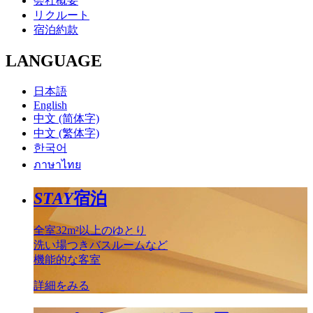
会社概要
リクルート
宿泊約款
LANGUAGE
日本語
English
中文 (简体字)
中文 (繁体字)
한국어
ภาษาไทย
STAY
宿泊
全室32m²以上のゆとり
洗い場つきバスルームなど
機能的な客室
詳細をみる